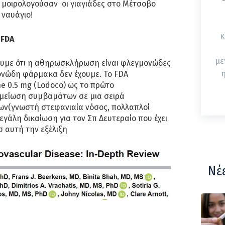
 μοιρολογούσαν οι γιαγιάδες στο Μέτσοβο
 ναυάγιο!
κ
ο
FDA
με
υμε ότι η αθηρωσκλήρωση είναι φλεγμονώδες
η
νώδη φάρμακα δεν έχουμε. Το FDA
ne 0.5 mg (Lodoco) ως το πρώτο
 μείωση συμβαμάτων σε μια σειρά
ν(γνωστή στεφανιαία νόσος, πολλαπλοί
εγάλη δικαίωση για τον Σπ Δευτεραίο που έχει
 αυτή την εξέλιξη
Νέ