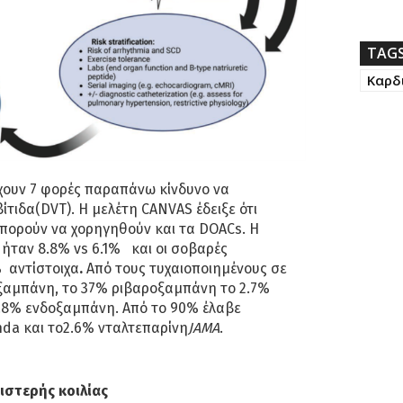
TAG
Καρδ
έχουν 7 φορές παραπάνω κίνδυνο να
τιδα(DVT). Η μελέτη CANVAS έδειξε ότι
πορούν να χορηγηθούν και τα DOACs. H
ήταν 8.8% vs 6.1% και οι σοβαρές
% αντίστoιχα
.
Από τους τυχαιοποιημένους σε
ξαμπάνη, το 37% ριβαροξαμπάνη το 2.7%
1.8% ενδοξαμπάνη. Από το 90% έλαβε
nda και το2.6% νταλτεπαρίνη
JAMA
.
ιστερής κοιλίας