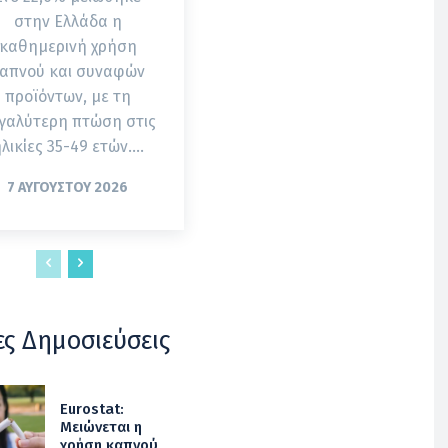
στην Ελλάδα η
καθημερινή χρήση
απνού και συναφών
προϊόντων, με τη
γαλύτερη πτώση στις
λικίες 35-49 ετών....
7 ΑΥΓΟΎΣΤΟΥ 2026
ες Δημοσιεύσεις
Eurostat:
Μειώνεται η
χρήση καπνού