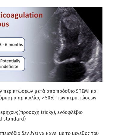
ν περιπτώσεων μετά από πρόσθιο STEMI και
εύρυσμα αρ κοιλίας > 50% των περιπτώσεων
περήχους(προσοχή tricky), ενδοφλέβιο
d standard)
επεισόδιο δεν έχει να κάνει με το μέγεθος του