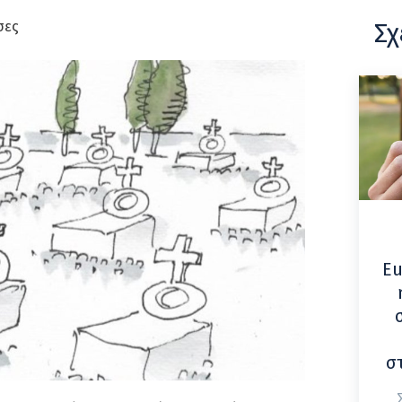
Σχ
σες
Eu
σ