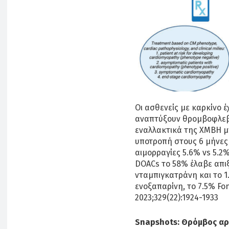
Οι ασθενείς με καρκίνο 
αναπτύξουν θρομβοφλεβί
εναλλακτικά της ΧΜΒΗ μ
υποτροπή στους 6 μήνες 
αιμορραγίες 5.6% vs 5.2
DOACs το 58% έλαβε απι
νταμπιγκατράνη και το 
ενοξαπαρίνη, το 7.5% Fo
2023;329(22):1924-1933
Snapshots: Θρόμβος αρ