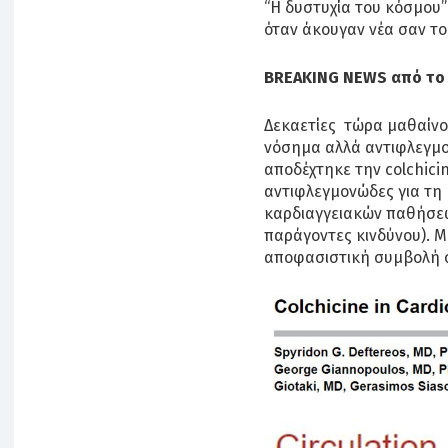
“Η δυστυχία του κόσμου”
όταν άκουγαν νέα σαν το
BREAKING
NEWS
από τ
Δεκαετίες τώρα μαθαίνο
νόσημα αλλά αντιφλεγμο
αποδέχτηκε την colchici
αντιφλεγμονώδες για τη
καρδιαγγειακών παθήσεω
παράγοντες κινδύνου). Μ
αποφασιστική συμβολή σ