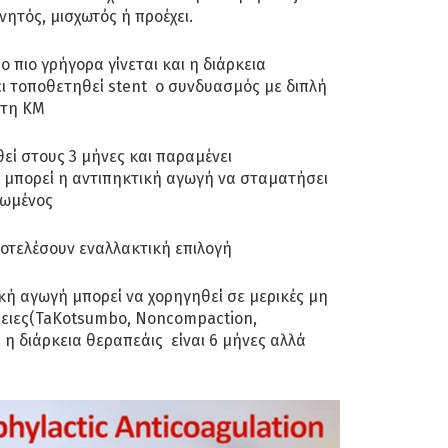
νητός, μισχωτός ή προέχει.
ο πιο γρήγορα γίνεται και η διάρκεια
ει τοποθετηθεί stent ο συνδυασμός με διπλή
 τη ΚΜ
θεί στους 3 μήνες και παραμένει
 μπορεί η αντιπηκτική αγωγή να σταματήσει
νωμένος
οτελέσουν εναλλακτική επιλογή
ή αγωγή μπορεί να χορηγηθεί σε μερικές μη
θειες(TaKotsumbo, Noncοmpaction,
 η διάρκεια θεραπεάις είναι 6 μήνες αλλά