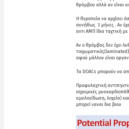
θρόμβου αλλά αν είναι κι
Η θεραπεία να αρχίσει όσ
συνήθως 3 μήνες . Αν έχ
αντι ΑΜΠ ίδια ταχτική με
Αν ο θρόμβος δεν έχει λυ
τοιχωματικός(laminated)
αφού μάλλον είναι οργα
Τα DOACs μπορούν να απ
Προφυλαχτική αντιπηκτικ
ισχαιμικές μυοκαρδιοπά
αμυλοείδωση, λοχεία) και
μπορεί ναναι δια βιου