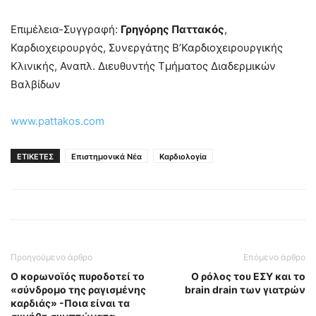
Επιμέλεια-Συγγραφή:
Γρηγόρης Παττακός
,
Καρδιοχειρουργός, Συνεργάτης Β’Καρδιοχειρουργικής
Κλινικής, Αναπλ. Διευθυντής Τμήματος Διαδερμικών
Βαλβίδων
www.pattakos.com
ΕΤΙΚΕΤΕΣ
Επιστημονικά Νέα
Καρδιολογία
Προηγούμενο άρθρο
Επόμενο άρθρο
Ο κορωνοϊός πυροδοτεί το
Ο ρόλος του ΕΣΥ και το
«σύνδρομο της ραγισμένης
brain drain των γιατρών
καρδιάς» -Ποια είναι τα