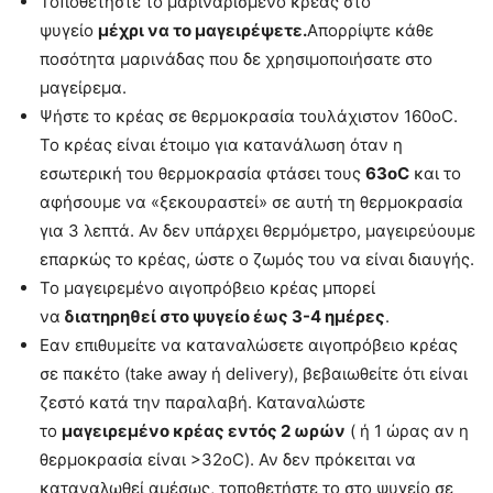
Τοποθετήστε το μαριναρισμένο κρέας στο
ψυγείο
μέχρι να το μαγειρέψετε.
Απορρίψτε κάθε
ποσότητα μαρινάδας που δε χρησιμοποιήσατε στο
μαγείρεμα.
Ψήστε το κρέας σε θερμοκρασία τουλάχιστον 160oC.
Το κρέας είναι έτοιμο για κατανάλωση όταν η
εσωτερική του θερμοκρασία φτάσει τους
63oC
και το
αφήσουμε να «ξεκουραστεί» σε αυτή τη θερμοκρασία
για 3 λεπτά. Αν δεν υπάρχει θερμόμετρο, μαγειρεύουμε
επαρκώς το κρέας, ώστε ο ζωμός του να είναι διαυγής.
Το μαγειρεμένο αιγοπρόβειο κρέας μπορεί
να
διατηρηθεί στο ψυγείο έως 3-4 ημέρες
.
Εαν επιθυμείτε να καταναλώσετε αιγοπρόβειο κρέας
σε πακέτο (take away ή delivery), βεβαιωθείτε ότι είναι
ζεστό κατά την παραλαβή. Καταναλώστε
το
μαγειρεμένο κρέας εντός 2 ωρών
( ή 1 ώρας αν η
θερμοκρασία είναι >32oC). Αν δεν πρόκειται να
καταναλωθεί αμέσως, τοποθετήστε το στο ψυγείο σε