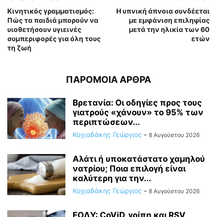
Κινητικός γραμματισμός:
Η υπνική άπνοια συνδέεται
Πώς τα παιδιά μπορούν να
με εμφάνιση επιληψίας
υιοθετήσουν υγιεινές
μετά την ηλικία των 60
συμπεριφορές για όλη τους
ετών
τη ζωή
ΠΑΡΟΜΟΙΑ ΑΡΘΡΑ
Βρετανία: Οι οδηγίες προς τους
γιατρούς «χάνουν» το 95% των
περιπτώσεων...
Κοχιαδάκης Γεώργιος
-
8 Αυγούστου 2026
Αλάτι ή υποκατάστατο χαμηλού
νατρίου; Ποια επιλογή είναι
καλύτερη για την...
Κοχιαδάκης Γεώργιος
-
8 Αυγούστου 2026
ΕΟΔΥ: CoViD, γρίπη και RSV