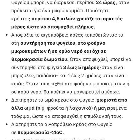
ψυγείου μπορεί να διαρκέσει περίπου
24 ώρες,
όταν
πρόκειται για ένα μικρό κομμάτι. Ποσότητα
κρέατος
περίπου 4,5 κιλών χρειάζεται αρκετές
μέρες ώστε να αποψυχθεί πλήρως.
Αποψύξτε το αιγοπρόβειο κρέας τοποθετώντας το
στη
συντήρηση του ψυγείου, στο φούρνο
μικροκυμάτων ή σε κρύο νερό και όχι σε
θερμοκρασία δωματίου.
Όταν αποψυχθεί, μπορεί να
συντηρηθεί στο ψυγείο
3 έως 5 ημέρες
-όταν είναι
μπριζόλες, παϊδάκια- και 1 έως 2 ημέρες όταν είναι
κιμάς. Όταν αποψυχθεί στο φούρνο μικροκυμάτων ή
σε κρύο νερό, θα πρέπει να μαγειρευτεί αμέσως.
Διατηρήστε το ωμό κρέας στο ψυγείο
, χωριστά από
άλλα ωμά (
π.χ. φρούτα ή λαχανικά) ή μαγειρεμένα
τρόφιμα, ώστε να αποφευχθεί η επιμόλυνσή τους.
Διατηρήστε το αιγοπρόβειο κρέας στο ψυγείο
σε
θερμοκρασία <4oC.