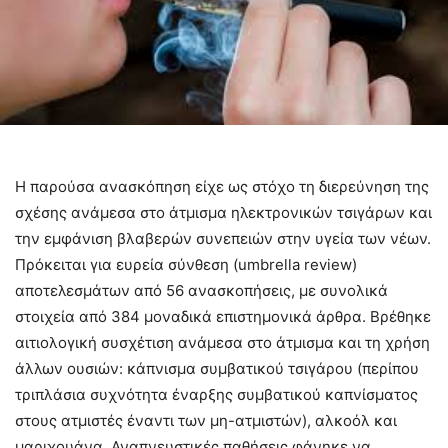
Η παρούσα ανασκόπηση είχε ως στόχο τη διερεύνηση της
σχέσης ανάμεσα στο άτμισμα ηλεκτρονικών τσιγάρων και
την εμφάνιση βλαβερών συνεπειών στην υγεία των νέων.
Πρόκειται για ευρεία σύνθεση (umbrella review)
αποτελεσμάτων από 56 ανασκοπήσεις, με συνολικά
στοιχεία από 384 μοναδικά επιστημονικά άρθρα. Βρέθηκε
αιτιολογική συσχέτιση ανάμεσα στο άτμισμα και τη χρήση
άλλων ουσιών: κάπνισμα συμβατικού τσιγάρου (περίπου
τριπλάσια συχνότητα έναρξης συμβατικού καπνίσματος
στους ατμιστές έναντι των μη-ατμιστών), αλκοόλ και
μαριχουάνα. Αναπνευστικές παθήσεις φάνηκε να