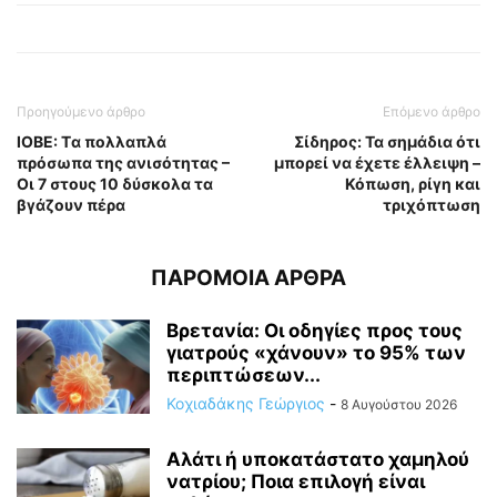
Προηγούμενο άρθρο
Επόμενο άρθρο
ΙΟΒΕ: Tα πολλαπλά
Σίδηρος: Τα σημάδια ότι
πρόσωπα της ανισότητας –
μπορεί να έχετε έλλειψη –
Οι 7 στους 10 δύσκολα τα
Κόπωση, ρίγη και
βγάζουν πέρα
τριχόπτωση
ΠΑΡΟΜΟΙΑ ΑΡΘΡΑ
Βρετανία: Οι οδηγίες προς τους
γιατρούς «χάνουν» το 95% των
περιπτώσεων...
Κοχιαδάκης Γεώργιος
-
8 Αυγούστου 2026
Αλάτι ή υποκατάστατο χαμηλού
νατρίου; Ποια επιλογή είναι