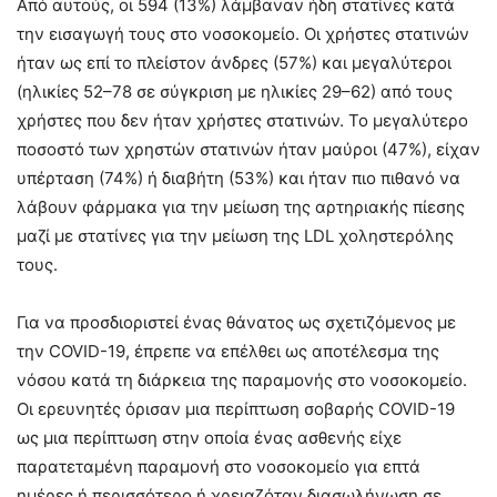
Από αυτούς, οι 594 (13%) λάμβαναν ήδη στατίνες κατά
την εισαγωγή τους στο νοσοκομείο. Οι χρήστες στατινών
ήταν ως επί το πλείστον άνδρες (57%) και μεγαλύτεροι
(ηλικίες 52–78 σε σύγκριση με ηλικίες 29–62) από τους
χρήστες που δεν ήταν χρήστες στατινών. Το μεγαλύτερο
ποσοστό των χρηστών στατινών ήταν μαύροι (47%), είχαν
υπέρταση (74%) ή διαβήτη (53%) και ήταν πιο πιθανό να
λάβουν φάρμακα για την μείωση της αρτηριακής πίεσης
μαζί με στατίνες για την μείωση της LDL χοληστερόλης
τους.
Για να προσδιοριστεί ένας θάνατος ως σχετιζόμενος με
την COVID-19, έπρεπε να επέλθει ως αποτέλεσμα της
νόσου κατά τη διάρκεια της παραμονής στο νοσοκομείο.
Οι ερευνητές όρισαν μια περίπτωση σοβαρής COVID-19
ως μια περίπτωση στην οποία ένας ασθενής είχε
παρατεταμένη παραμονή στο νοσοκομείο για επτά
ημέρες ή περισσότερο ή χρειαζόταν διασωλήνωση σε