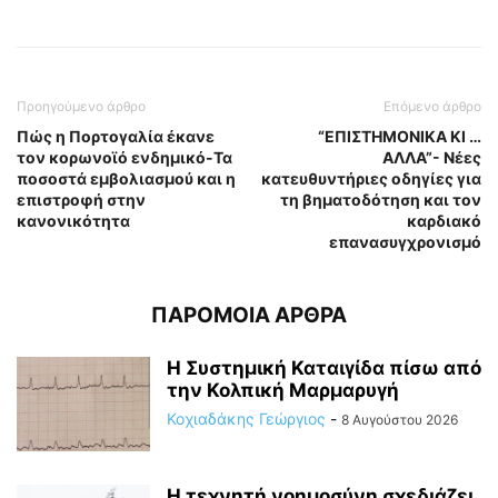
Προηγούμενο άρθρο
Επόμενο άρθρο
Πώς η Πορτογαλία έκανε
“ΕΠΙΣΤΗΜΟΝΙΚΑ ΚΙ …
τον κορωνοϊό ενδημικό-Τα
ΑΛΛΑ”- Νέες
ποσοστά εμβολιασμού και η
κατευθυντήριες οδηγίες για
επιστροφή στην
τη βηματοδότηση και τον
κανονικότητα
καρδιακό
επανασυγχρονισμό
ΠΑΡΟΜΟΙΑ ΑΡΘΡΑ
Η Συστημική Καταιγίδα πίσω από
την Κολπική Μαρμαρυγή
Κοχιαδάκης Γεώργιος
-
8 Αυγούστου 2026
Η τεχνητή νοημοσύνη σχεδιάζει