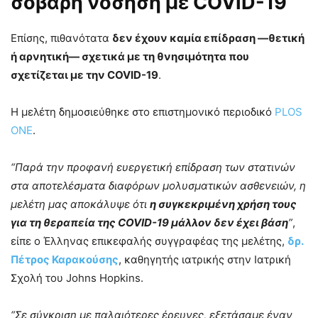
σοβαρή νόσηση με COVID-19
Επίσης, πιθανότατα
δεν έχουν καμία επίδραση —θετική
ή αρνητική— σχετικά με τη θνησιμότητα που
σχετίζεται με την COVID-19
.
Η μελέτη δημοσιεύθηκε στο επιστημονικό περιοδικό
PLOS
ONE
.
“Παρά την προφανή ευεργετική επίδραση των στατινών
στα αποτελέσματα διαφόρων μολυσματικών ασθενειών, η
μελέτη μας αποκάλυψε ότι
η συγκεκριμένη χρήση τους
για τη θεραπεία της COVID-19 μάλλον δεν έχει βάση
”
,
είπε ο Έλληνας επικεφαλής συγγραφέας της μελέτης,
δρ.
Πέτρος Καρακούσης
, καθηγητής ιατρικής στην Ιατρική
Σχολή του Johns Hopkins.
“Σε σύγκριση με παλαιότερες έρευνες, εξετάσαμε έναν