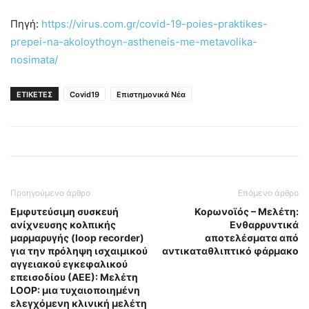
Πηγή:
https://virus.com.gr/covid-19-poies-praktikes-
prepei-na-akoloythoyn-astheneis-me-metavolika-
nosimata/
ΕΤΙΚΕΤΕΣ
Covid19
Επιστημονικά Νέα
Προηγούμενο άρθρο
Επόμενο άρθρο
Εμφυτεύσιμη συσκευή
Κορωνοϊός – Μελέτη:
ανίχνευσης κολπικής
Ενθαρρυντικά
μαρμαρυγής (loop recorder)
αποτελέσματα από
για την πρόληψη ισχαιμικού
αντικαταθλιπτικό φάρμακο
αγγειακού εγκεφαλικού
επεισοδίου (ΑΕΕ): Μελέτη
LOOP: μια τυχαιοποιημένη
ελεγχόμενη κλινική μελέτη