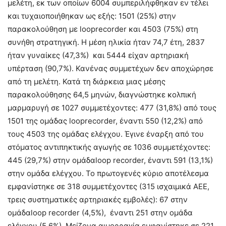
μελέτη, εκ των οποίων 6004 συμπεριλήφθηκαν εν τέλει
και τυχαιοποιήθηκαν ως εξής: 1501 (25%) στην
παρακολούθηση με looprecorder και 4503 (75%) στη
συνήθη στρατηγική. Η μέση ηλικία ήταν 74,7 έτη, 2837
ήταν γυναίκες (47,3%) και 5444 είχαν αρτηριακή
υπέρταση (90,7%). Κανένας συμμετέχων δεν αποχώρησε
από τη μελέτη. Κατά τη διάρκεια μιας μέσης
παρακολούθησης 64,5 μηνών, διαγνώστηκε κολπική
μαρμαρυγή σε 1027 συμμετέχοντες: 477 (31,8%) από τους
1501 της ομάδας looprecorder, έναντι 550 (12,2%) από
τους 4503 της ομάδας ελέγχου. Έγινε έναρξη από του
στόματος αντιπηκτικής αγωγής σε 1036 συμμετέχοντες:
445 (29,7%) στην ομάδαloop recorder, έναντι 591 (13,1%)
στην ομάδα ελέγχου. Το πρωτογενές κύριο αποτέλεσμα
εμφανίστηκε σε 318 συμμετέχοντες (315 ισχαιμικά ΑΕΕ,
τρεις συστηματικές αρτηριακές εμβολές): 67 στην
ομάδαloop recorder (4,5%), έναντι 251 στην ομάδα
ελέγχου (5,6%). Μείζονα αιμορραγία εμφανίστηκε σε 221