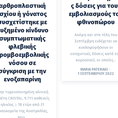
αρθροπλαστική
ς δόσεις για του
ισχίου ή γόνατος
εμβολιασμούς τ
συσχετίστηκε με
φθινοπώρου
υξημένο κίνδυνο
Ακόμη και στα τέλη του
συμπτωματικής
Σεπτέμβρη ενδέχεται να
φλεβικής
κυκλοφορήσουν οι
ρομβοεμβολικής
ενισχυτικές δόσεις κατά τ
κορονοϊού, οι οποίες...
νόσου σε
MARIA PATERAKI
-
σύγκριση με την
1 ΣΕΠΤΕΜΒΡΊΟΥ 2022
ενοξαπαρίνη
την τυχαιοποιημένη κλινική
λέτη CRISTAL, 9.711 ασθενείς
ηλικίας ≥ 18 ετών από 31
οσοκομεία της Αυστραλίας,
που...