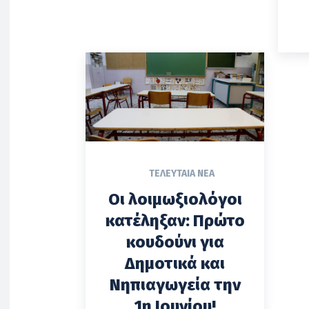
ΤΕΛΕΥΤΑΊΑ ΝΈΑ
Οι λοιμωξιολόγοι
κατέληξαν: Πρώτο
κουδούνι για
Δημοτικά και
Νηπιαγωγεία την
1η Ιουνίου!