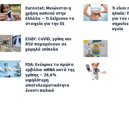
Eurostat: Μειώνεται η
Τι είναι
χρήση καπνού στην
ηλικία:
Ελλάδα – Τι δείχνουν τα
για τον 
στοιχεία για την ΕΕ
σημαίνει
υγεία
ΕΟΔΥ: CoViD, γρίπη και
RSV παραμένουν σε
χαμηλά επίπεδα
FDA: Ενέκρινε το πρώτο
εμβόλιο mRNA κατά της
γρίπης – 26,6%
υψηλότερη
αποτελεσματικότητα
έναντι παλιού