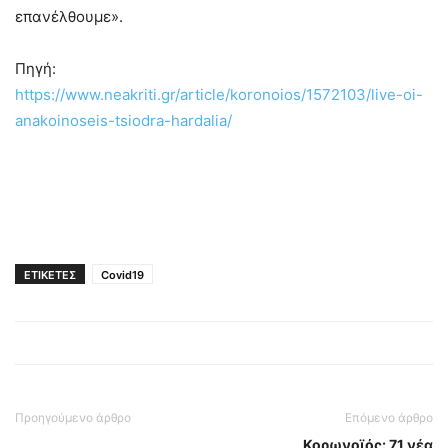
επανέλθουμε».
Πηγή:
https://www.neakriti.gr/article/koronoios/1572103/live-oi-
anakoinoseis-tsiodra-hardalia/
ΕΤΙΚΕΤΕΣ
Covid19
Προηγούμενο άρθρο
Επόμενο άρθρο
Κορωνοϊός: 71 νέα