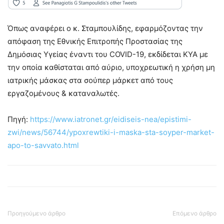
Όπως αναφέρει ο κ. Σταμπουλίδης, εφαρμόζοντας την
απόφαση της Εθνικής Επιτροπής Προστασίας της
Δημόσιας Υγείας έναντι του COVID-19, εκδίδεται ΚΥΑ με
την οποία καθίσταται από αύριο, υποχρεωτική η χρήση μη
ιατρικής μάσκας στα σούπερ μάρκετ από τους
εργαζομένους & καταναλωτές.
Πηγή:
https://www.iatronet.gr/eidiseis-nea/epistimi-
zwi/news/56744/ypoxrewtiki-i-maska-sta-soyper-market-
apo-to-savvato.html
Προηγούμενο άρθρο
Επόμενο άρθρο