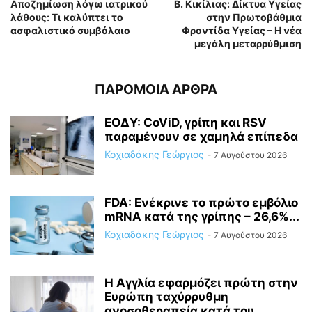
Αποζημίωση λόγω ιατρικού
Β. Κικίλιας: Δίκτυα Υγείας
λάθους: Τι καλύπτει το
στην Πρωτοβάθμια
ασφαλιστικό συμβόλαιο
Φροντίδα Υγείας – Η νέα
μεγάλη μεταρρύθμιση
ΠΑΡΟΜΟΙΑ ΑΡΘΡΑ
ΕΟΔΥ: CoViD, γρίπη και RSV
παραμένουν σε χαμηλά επίπεδα
Κοχιαδάκης Γεώργιος
-
7 Αυγούστου 2026
FDA: Ενέκρινε το πρώτο εμβόλιο
mRNA κατά της γρίπης – 26,6%...
Κοχιαδάκης Γεώργιος
-
7 Αυγούστου 2026
Η Αγγλία εφαρμόζει πρώτη στην
Ευρώπη ταχύρρυθμη
ανοσοθεραπεία κατά του