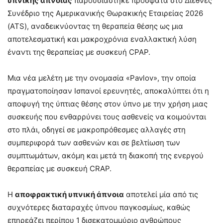
υπνικής άπνοιας
παρουσιάστηκε πρόσφατα στο Διεθνές
Συνέδριο της Αμερικανικής Θωρακικής Εταιρείας 2026
(ATS), αναδεικνύοντας τη θεραπεία θέσης ως μια
αποτελεσματική και μακροχρόνια εναλλακτική λύση
έναντι της θεραπείας με συσκευή CPAP.
Μια νέα μελέτη με την ονομασία «Pavlov», την οποία
πραγματοποίησαν Ισπανοί ερευνητές, αποκαλύπτει ότι η
αποφυγή της ύπτιας θέσης στον ύπνο με την χρήση μιας
συσκευής που ενθαρρύνει τους ασθενείς να κοιμούνται
στο πλάι, οδηγεί σε μακροπρόθεσμες αλλαγές στη
συμπεριφορά των ασθενών και σε βελτίωση των
συμπτωμάτων, ακόμη και μετά τη διακοπή της ενεργού
θεραπείας με συσκευή CRAP.
Η
αποφρακτική υπνική άπνοια
αποτελεί μία από τις
συχνότερες διαταραχές ύπνου παγκοσμίως, καθώς
επηρεάζει περίπου 1 δισεκατομμύριο ανθρώπους