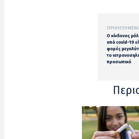
ΠΡΟΗΓΟΎΜΕΝΟ
Ο κίνδυνος μό
από covid-19 εί
φορές μεγαλύτ
το ιατρονοσηλ
προσωπικό
Περι