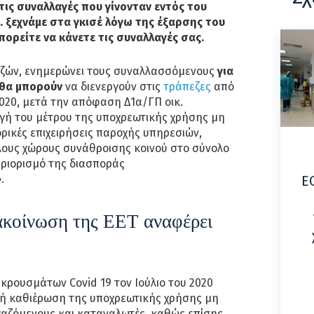
τις συναλλαγές που γίνονταν εντός του
 ξεχνάμε στα γκισέ λόγω της έξαρσης του
πορείτε να κάνετε τις συναλλαγές σας.
εζών, ενημερώνει τους συναλλασσόμενους
για
 θα μπορούν
να διενεργούν στις
τράπεζες
από
2020, μετά την απόφαση Δ1α/ΓΠ οικ.
γή του μέτρου της υποχρεωτικής χρήσης μη
ρικές επιχειρήσεις παροχής υπηρεσιών,
λους χώρους συνάθροισης κοινού στο σύνολο
εριορισμό της διασποράς
.
Ε
ακοίνωση της ΕΕΤ αναφέρει
ρουσμάτων Covid 19 τον Ιούλιο του 2020
ή καθιέρωση της υποχρεωτικής χρήσης μη
γαζόμενους και καταναλωτές, καθώς επίσης