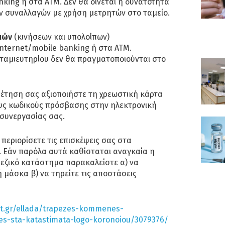
king ή στα ΑΤΜ. Δεν θα δίνεται η δυνατότητα
 συναλλαγών με χρήση μετρητών στο ταμείο.
μών
(κινήσεων και υπολοίπων)
nternet/mobile banking ή στα ΑΤΜ.
 ταμιευτηρίου δεν θα πραγματοποιούνται στο
ρέτηση σας αξιοποιήστε τη χρεωστική κάρτα
ους κωδικούς πρόσβασης στην ηλεκτρονική
 συνεργασίας σας.
περιορίσετε τις επισκέψεις σας στα
 Εάν παρόλα αυτά καθίσταται αναγκαία η
εζικό κατάστημα παρακαλείστε α) να
 μάσκα β) να τηρείτε τις αποστάσεις
it.gr/ellada/trapezes-kommenes-
es-sta-katastimata-logo-koronoiou/3079376/