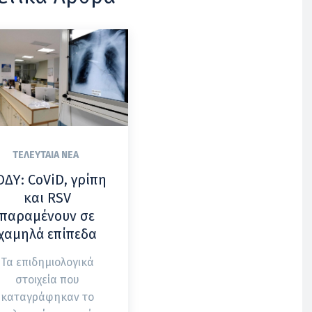
ΤΕΛΕΥΤΑΊΑ ΝΈΑ
ΟΔΥ: CoViD, γρίπη
και RSV
παραμένουν σε
χαμηλά επίπεδα
Τα επιδημιολογικά
στοιχεία που
καταγράφηκαν το