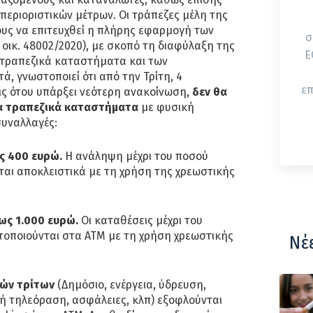
περιοριστικών μέτρων. Οι τράπεζες μέλη της
ους να επιτευχθεί η πλήρης εφαρμογή των
σ
 οικ. 48002/2020), με σκοπό τη διαφύλαξη της
ΕΟΔΥ
 τραπεζικά καταστήματα και των
, γνωστοποιεί ότι από την Τρίτη, 4
επ
ις ότου υπάρξει νεότερη ανακοίνωση,
δεν θα
α τραπεζικά καταστήματα
με φυσική
συναλλαγές:
ς 400 ευρώ.
Η ανάληψη μέχρι του ποσού
αι αποκλειστικά με τη χρήση της χρεωστικής
ως 1.000 ευρώ.
Οι καταθέσεις μέχρι του
οποιούνται στα ΑΤΜ με τη χρήση χρεωστικής
Νέ
ών τρίτων
(Δημόσιο, ενέργεια, ύδρευση,
ή τηλεόραση, ασφάλειες, κλπ) εξοφλούνται