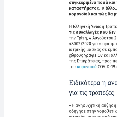
συγκεκριμένα ποσά και 
καταστήματος. Τι άλλο…
κορονοϊού και πώς θα μ
Η Ελληνική Ένωση Τραπ
τις συναλλαγές που δεν
την Τρίτη, 4 Αυγούστου 
48002/2020 για «εφαρμο
ιατρικής μάσκας σε εμπο
χώρους γραφείων και άλ
της Επικράτειας, προς π
του
κορoνοϊού
COVID-19»
Ειδικότερα η αν
για τις τράπεζες
«Η ανησυχητική αύξηση κ
οδήγησε στην νομοθετικ
ιατρικής μάσκας από ερ