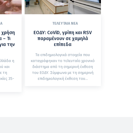
ΈΑ
ΤΕΛΕΥΤΑΊΑ ΝΈΑ
η χρήση
ΕΟΔΥ: CoViD, γρίπη και RSV
 – Τι
παραμένουν σε χαμηλά
για την
επίπεδα
Τα επιδημιολογικά στοιχεία που
Ελλάδα η
καταγράφηκαν το τελευταίο χρονικό
ύ και
διάστημα από τη σημερινή έκθεση
ε τη
του ΕΟΔΥ. Σύμφωνα με τη σημερινή
κίες 35-
επιδημιολογική έκθεση του...