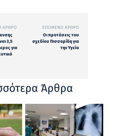
 ΆΡΘΡΟ
ΕΠΌΜΕΝΟ ΆΡΘΡΟ
λυνσης
Οι προτάσεις του
ναι 3,5
σχεδίου Πισσαρίδη για
ερος για
την Υγεία
ευτικό
σσότερα Άρθρα