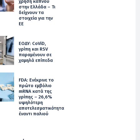
χρήση καπνού
στην Ελλάδα – Τι
δείχνουν τα
στοιχεία για την
ΕΕ
ΕΟΔΥ: CoViD,
γρίπη και RSV
παραμένουν σε
χαμηλά επίπεδα
FDA: Ενέκρινε το
πρώτο εμβόλιο
mRNA κατά της
γρίπης – 26,6%
υψηλότερη
αποτελεσματικότητα
έναντι παλιού