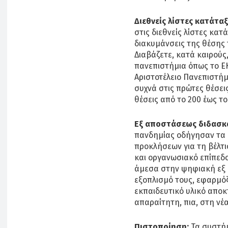
Διεθνείς λίστες κατάταξ
στις διεθνείς λίστες κα
διακυμάνσεις της θέσης 
Διαβάζετε, κατά καιρούς,
πανεπιστήμια όπως το ΕΚ
Αριστοτέλειο Πανεπιστήμ
συχνά στις πρώτες θέσει
θέσεις από το 200 έως τ
Εξ αποστάσεως διδασκα
πανδημίας οδήγησαν τα 
προκλήσεων για τη βέλτ
και οργανωσιακό επίπεδο
άμεσα στην ψηφιακή εξ 
εξοπλισμό τους, εφαρμόζ
εκπαιδευτικό υλικό αποκ
απαραίτητη, πια, στη νέ
Πιστοποίηση:
Τα συστή