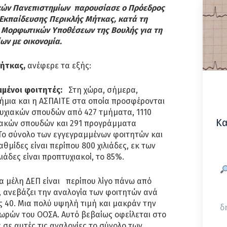
κών Πανεπιστημίων παρουσίασε ο Πρόεδρος
 Εκπαίδευσης Περικλής Μήτκας, κατά τη
 Μορφωτικών Υποθέσεων της Βουλής για τη
ων με οικονομία.
Μήτκας,
ανέφερε τα εξής:
αμμένοι φοιτητές:
Στη χώρα, σήμερα,
ήμια και η ΑΣΠΑΙΤΕ στα οποία προσφέρονται
χιακών σπουδών από 427 τμήματα, 1110
Κα
ακών σπουδών και 291 προγράμματα
Το σύνολο των εγγεγραμμένων φοιτητών και
αθμίδες είναι περίπου 800 χιλιάδες, εκ των
λιάδες είναι προπτυχιακοί, το 85%.
α μέλη ΔΕΠ είναι περίπου λίγο πάνω από
, ανεβάζει την αναλογία των φοιτητών ανά
 40. Μια πολύ υψηλή τιμή και μακράν την
δ
ωρών του ΟΟΣΑ. Αυτό βεβαίως οφείλεται στο
 σε αυτές τις αναλογίες το σύνολο των