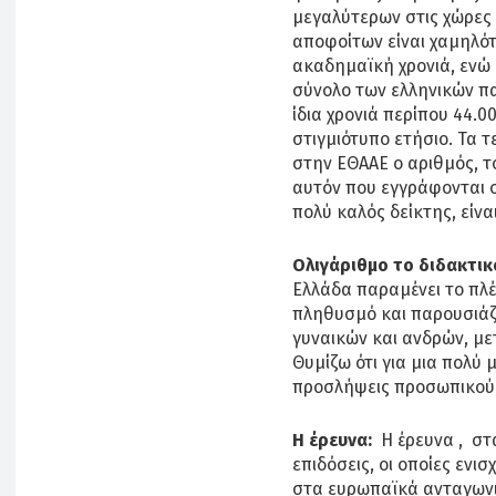
μεγαλύτερων στις χώρες
αποφοίτων είναι χαμηλότ
ακαδημαϊκή χρονιά, ενώ 
σύνολο των ελληνικών π
ίδια χρονιά περίπου 44.00
στιγμιότυπο ετήσιο. Τα τ
στην ΕΘΑΑΕ ο αριθμός, 
αυτόν που εγγράφονται σ
πολύ καλός δείκτης, είνα
Ολιγάριθμο το διδακτι
Ελλάδα παραμένει το πλέ
πληθυσμό και παρουσιάζ
γυναικών και ανδρών, μ
Θυμίζω ότι για μια πολύ 
προσλήψεις προσωπικού 
Η έρευνα:
Η έρευνα , στ
επιδόσεις, οι οποίες ενι
στα ευρωπαϊκά ανταγων