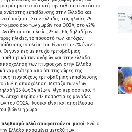
μπεράσματα από αυτή την έκθεση είναι ότι το
υ ανώτατης εκπαίδευσης στην Ελλάδα και
νική αύξηση. Στην Ελλάδα, στις ηλικίες 25
 στο μέσο όρο των χωρών του ΟΟΣΑ, στο 42%
 Αντίθετα στις ηλικίες 25 ως 64, δηλαδή αν
ερες ηλικίες, το ποσοστό των κατόχων
παίδευσης υπολείπεται. Είναι στο 32% έναντι
. Οι γυναίκες με πτυχίο τριτοβάθμιας
 αριθμητικά των ανδρών και στην Ελλάδα
Η απασχόληση των πτυχιούχων στην Ελλάδα,
κά χαμηλότερα από ότι στις χώρες της
Στους πτυχιούχους τριτοβάθμιας εκπαίδευσης
 στο 76% η απασχόληση. Μεταξύ των νέων
δηλαδή 25 έως 34 πέφτει λίγο περισσότερο. Η
%. Απέχει περίπου 12 ποσοστιαίες μονάδες
ών του ΟΟΣΑ. Φυσικά είναι και αποτέλεσμα
που βιώνει η χώρα.
 πληθυσμό αλλά αποφοιτούν οι μισοί
: Ενώ ο
την Ελλάδα παραμένει μεταξύ των