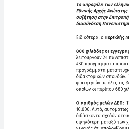
Το «προφίλ» των ελληνι
Εθνικής Αρχής Ανώτατης
συζήτηση στην Επιτροπή
διασύνδεση Πανεπιστημί
Ειδικότερα, ο
Περικλής 
800 χιλιάδες οι εγγεγρ
λειτουργούν 24 πανεπιστ
430 προγράμματα προπτυ
προγράμματα μεταπτυχι
διδακτορικών σπουδών. 
φοιτητριών σε όλες τις β
οποίων οι περίπου 680 χι
Ο αριθμός μελών ΔΕΠ:
Τ
10.000. Αυτό, αυτομάτως
διδάσκοντα σχεδόν στους
υψηλότερη μεταξύ των χ
γεγονός ότι υπολογίζουμε