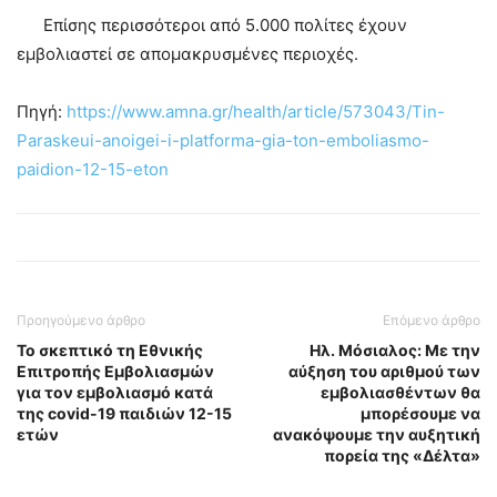
Επίσης περισσότεροι από 5.000 πολίτες έχουν
εμβολιαστεί σε απομακρυσμένες περιοχές.
Πηγή:
https://www.amna.gr/health/article/573043/Tin-
Paraskeui-anoigei-i-platforma-gia-ton-emboliasmo-
paidion-12-15-eton
Προηγούμενο άρθρο
Επόμενο άρθρο
Το σκεπτικό τη Εθνικής
Ηλ. Μόσιαλος: Με την
Επιτροπής Εμβολιασμών
αύξηση του αριθμού των
για τον εμβολιασμό κατά
εμβολιασθέντων θα
της covid-19 παιδιών 12-15
μπορέσουμε να
ετών
ανακόψουμε την αυξητική
πορεία της «Δέλτα»