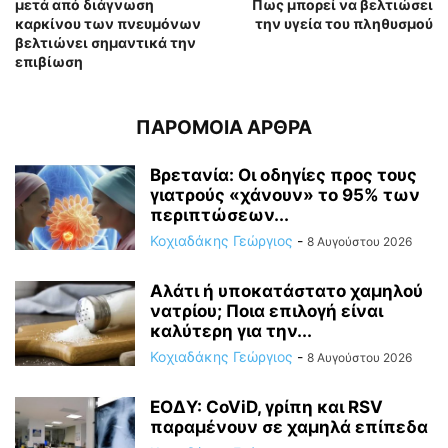
μετά από διάγνωση
Πως μπορεί να βελτιώσει
καρκίνου των πνευμόνων
την υγεία του πληθυσμού
βελτιώνει σημαντικά την
επιβίωση
ΠΑΡΟΜΟΙΑ ΑΡΘΡΑ
Βρετανία: Οι οδηγίες προς τους
γιατρούς «χάνουν» το 95% των
περιπτώσεων...
Κοχιαδάκης Γεώργιος
-
8 Αυγούστου 2026
Αλάτι ή υποκατάστατο χαμηλού
νατρίου; Ποια επιλογή είναι
καλύτερη για την...
Κοχιαδάκης Γεώργιος
-
8 Αυγούστου 2026
ΕΟΔΥ: CoViD, γρίπη και RSV
παραμένουν σε χαμηλά επίπεδα