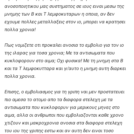
ανοσοποιητικου μας συστηματος σε ιους ειναι μεσω της
μνημης των Β και Τ λεμφοκυταρων η οποια, αν δεν
εχουμε πολλες μεταλλαξεις στον ιο, μπορει να κρατησει
πολλα χρονια!
Πως νομιζετε οτι προκαλει ανοσια το εμβολιο για τον ιο
της ιλαρας για τοσα χρονια; Με τα αντισωματα που
κυκλοφορουν στο αιμα; Οχι φυσικα! Με τη μνημη στα Β
και τα Τ λεμφοκυτταρα και γι’αυτο η μνημη αυτη διαρκει
πολλα χρονια.
Επισης, ο εμβολιασμος για τη γριπη ναι μεν προστατευει
πιο αμεσα το ατομο απο τα διαφορα στελεχη με τα
αντισωματα που κυκλοφορυν για μερικους μηνες στο
αιμα, αλλα οι ανθρωποι που εμβολιαζονται καθε χρονο
χτιζουν και μακροχρονια ανοσια στα διαφορα στελεχη
του ιου της γριπης εστω και αν αυτη δεν ειναι τοσο