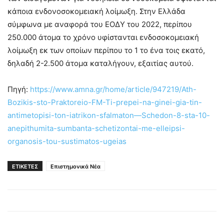
κάποια ενδονοσοκομειακή λοίμωξη. Στην Ελλάδα
σύμφωνα με αναφορά του ΕΟΔΥ του 2022, περίπου
250.000 άτομα το χρόνο υφίστανται ενδοσοκομειακή
λοίμωξη εκ των οποίων περίπου το 1 το ένα τοις εκατό,
δηλαδή 2-2.500 άτομα καταλήγουν, εξαιτίας αυτού.
Πηγή:
https://www.amna.gr/home/article/947219/Ath-
Bozikis-sto-Praktoreio-FM-Ti-prepei-na-ginei-gia-tin-
antimetopisi-ton-iatrikon-sfalmaton—Schedon-8-sta-10-
anepithumita-sumbanta-schetizontai-me-elleipsi-
organosis-tou-sustimatos-ugeias
ΕΤΙΚΕΤΕΣ
Επιστημονικά Νέα