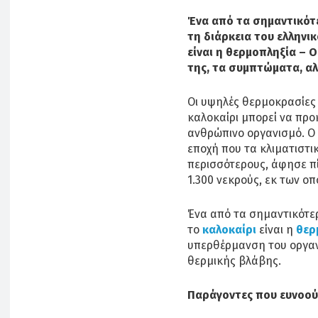
Ένα από τα σημαντικό
τη διάρκεια του ελληνι
είναι η θερμοπληξία – 
της, τα συμπτώματα, α
Οι υψηλές θερμοκρασίες 
καλοκαίρι μπορεί να πρ
ανθρώπινο οργανισμό. Ο 
εποχή που τα κλιματιστι
περισσότερους, άφησε π
1.300 νεκρούς, εκ των οπο
Ένα από τα σημαντικότ
το
καλοκαίρι
είναι η
θερ
υπερθέρμανση του οργαν
θερμικής βλάβης.
Παράγοντες που ευνοούν