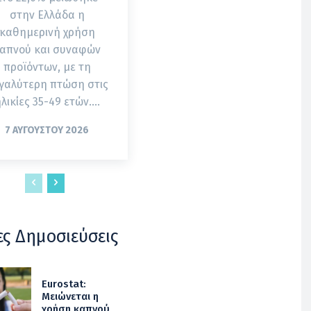
στην Ελλάδα η
καθημερινή χρήση
απνού και συναφών
προϊόντων, με τη
γαλύτερη πτώση στις
λικίες 35-49 ετών....
7 ΑΥΓΟΎΣΤΟΥ 2026
ες Δημοσιεύσεις
Eurostat:
Μειώνεται η
χρήση καπνού