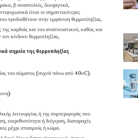
ακα, β-αναστολείς, διουρητικά,
αντιψυχωσικά είναι οι σημαντικότερες
ου προδιαθέτουν στην εμφάνιση θερμοπληξίας.
ς της καρδιάς και του αναπνευστικού, καθώς και
 τον κίνδυνο θερμοπληξίας.
ικά σημεία της θερμοπληξίας
ίας του σώματος (συχνά πάνω από 40οC).
ονη).
λικής λειτουργίας ή της συμπεριφοράς που
η, ευερεθιστότητα ή διέγερση, διαταραχές
σεις μέχρι σπασμούς ή κώμα.
νά ξηρό δέρμα (σπανιότερα υγρό, όταν η