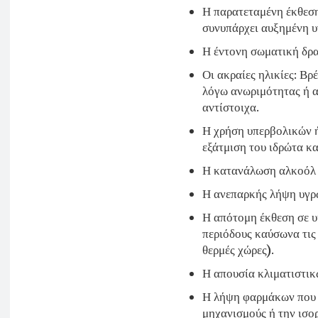
Η παρατεταμένη έκθεση
συνυπάρχει αυξημένη υ
Η έντονη σωματική δρ
Οι ακραίες ηλικίες: Βρ
λόγω ανωριμότητας ή 
αντίστοιχα.
Η χρήση υπερβολικών ή
εξάτμιση του ιδρώτα κ
Η κατανάλωση αλκοόλ π
Η ανεπαρκής λήψη υγρ
Η απότομη έκθεση σε υ
περιόδους καύσωνα τις 
θερμές χώρες).
Η απουσία κλιματιστικ
Η λήψη φαρμάκων που 
μηχανισμούς ή την ισο