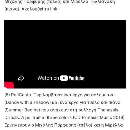
Μιχάλης Πορφύρης (τσέλο) και Μιρέλλα Τυλλιανάκη
(πιάνο). Ακολουθεί το link:
(6) PeliCanto. Περιλαμβάνει ένα έργο για σόλο πιάνο
(Dance with a shadow) και ένα έργο για τσέλο και πιάνο
(Summer Begins) που ανήκουν στη συλλογή Thanassis
Dritsas: A portrait in three colors (CD Protasis Music 2019).
Ερμηνεύουν ο Μιχάλης Πορφύρης (τσέλο) και η Μιρέλλα