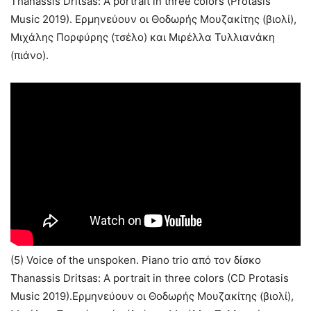
Thanassis Dritsas: A portrait in three colors (Protasis
Music 2019). Ερμηνεύουν οι Θοδωρής Μουζακίτης (βιολί),
Μιχάλης Πορφύρης (τσέλο) και Μιρέλλα Τυλλιανάκη
(πιάνο).
(5) Voice of the unspoken. Piano trio από τον δίσκο
Thanassis Dritsas: A portrait in three colors (CD Protasis
Music 2019).Ερμηνεύουν οι Θοδωρής Μουζακίτης (βιολί),