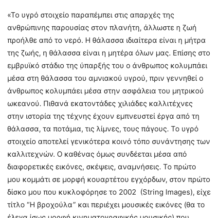
«Το υγρό στοιχείο παραπέμπει στις απαρχές της
ανθρώπινης παρουσίας στον πλανήτη, άλλωστε η ζωή
προήλθε από το νερό. Η θάλασσα ιδιαίτερα είναι η μήτρα
της ζωής, η θάλασσα είναι η μητέρα όλων μας. Επίσης στο
εμβρυϊκό στάδιο της ύπαρξής του ο άνθρωπος κολυμπάει
μέσα στη θάλασσα του αμνιακού υγρού, πριν γεννηθεί ο
άνθρωπος κολυμπάει μέσα στην ασφάλεια του μητρικού
ωκεανού. Πιθανά εκατοντάδες χιλιάδες καλλιτέχνες
στην ιστορία της τέχνης έχουν εμπνευστεί έργα από τη
θάλασσα, τα ποτάμια, τις λίμνες, τους πάγους. Το υγρό
στοιχείο αποτελεί γενικότερα κοινό τόπο συνάντησης των
καλλιτεχνών. Ο καθένας όμως συνδέεται μέσα από
διαφορετικές εικόνες, σκέψεις, αναμνήσεις. Το πρώτο
μου κομμάτι σε μορφή κουαρτέτου εγχόρδων, στον πρώτο
δίσκο μου που κυκλοφόρησε το 2002 (String Images), είχε
τίτλο “Η βροχούλα” και περιέχει μουσικές εικόνες (θα το
έλεγα ίσως μορφή κινηματογραφικής μουσικής) που