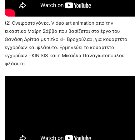
(2) Ονειροσταγόνες. Video art animation από την
εικαστικό Μαίρη Σάββα που βασίζεται στο έργο του
Θανάση Δρίτσα με τίτλο «Η Βροχούλα», για κουαρτέτο
εγχόρδων και φλάουτο. Ερμηνεύει το κουαρτέτο
εγχόρδων +KINISIS και η Μικαέλα Παναγιωτοπούλου
φλάουτο.