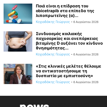
Ποιά είναι η επίδραση του
obicetrapib στα επίπεδα της
λιποπρωτεϊνης (α)...
Κοχιαδάκης Γεώργιος
-
6 Αυγούστου 2026
Συνδυασμός κοιλιακής
παχυσαρκίας και ανεπάρκειας
βιταμίνης D αυξάνει τον κίνδυνο
θνησιμότητας...
Κοχιαδάκης Γεώργιος
-
6 Αυγούστου 2026
«Στις κλινικές μελέτες θέλουμε
να αντικαταστήσουμε τη
δυσπιστία με εμπιστοσύνη»
Κοχιαδάκης Γεώργιος
-
6 Αυγούστου 2026