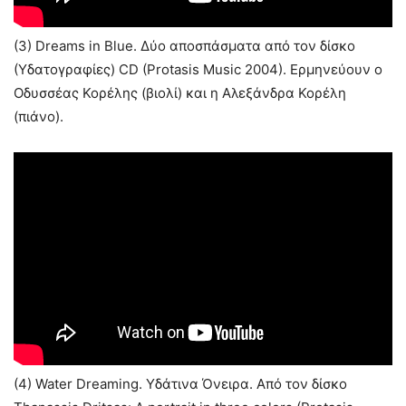
(3) Dreams in Blue. Δύο αποσπάσματα από τον δίσκο
(Υδατογραφίες) CD (Protasis Music 2004). Ερμηνεύουν ο
Οδυσσέας Κορέλης (βιολί) και η Αλεξάνδρα Κορέλη
(πιάνο).
(4) Water Dreaming. Υδάτινα Όνειρα. Από τον δίσκο