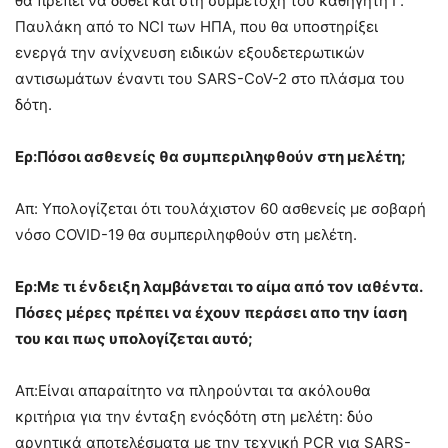
θα πρέπει να δοθεί και στη συμμετοχή του καθηγητή Γ.
Παυλάκη από το NCI των ΗΠΑ, που θα υποστηρίξει
ενεργά την ανίχνευση ειδικών εξουδετερωτικών
αντισωμάτων έναντι του SARS-CoV-2 στο πλάσμα του
δότη.
Ερ:Πόσοι ασθενείς θα συμπεριληφθούν στη μελέτη;
Απ: Υπολογίζεται ότι τουλάχιστον 60 ασθενείς με σοβαρή
νόσο COVID-19 θα συμπεριληφθούν στη μελέτη.
Ερ:Με τι ένδειξη λαμβάνεται το αίμα από τον ιαθέντα.
Πόσες μέρες πρέπει να έχουν περάσει απο την ίαση
του και πως υπολογίζεται αυτό;
Απ:Είναι απαραίτητο να πληρούνται τα ακόλουθα
κριτήρια για την ένταξη ενόςδότη στη μελέτη: δύο
αρνητικά αποτελέσματα με την τεχνική PCR για SARS-