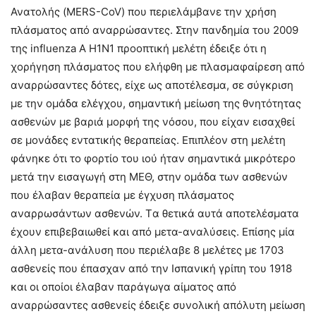
Ανατολής (MERS-CoV) που περιελάμβανε την χρήση
πλάσματος από αναρρώσαντες. Στην πανδημία του 2009
της influenza A H1N1 προοπτική μελέτη έδειξε ότι η
χορήγηση πλάσματος που ελήφθη με πλασμαφαίρεση από
αναρρώσαντες δότες, είχε ως αποτέλεσμα, σε σύγκριση
με την ομάδα ελέγχου, σημαντική μείωση της θνητότητας
ασθενών με βαριά μορφή της νόσου, που είχαν εισαχθεί
σε μονάδες εντατικής θεραπείας. Επιπλέον στη μελέτη
φάνηκε ότι το φορτίο του ιού ήταν σημαντικά μικρότερο
μετά την εισαγωγή στη ΜΕΘ, στην ομάδα των ασθενών
που έλαβαν θεραπεία με έγχυση πλάσματος
αναρρωσάντων ασθενών. Tα θετικά αυτά αποτελέσματα
έχουν επιβεβαιωθεί και από μετα-αναλύσεις. Επίσης μία
άλλη μετα-ανάλυση που περιέλαβε 8 μελέτες με 1703
ασθενείς που έπασχαν από την Ισπανική γρίπη του 1918
και οι οποίοι έλαβαν παράγωγα αίματος από
αναρρώσαντες ασθενείς έδειξε συνολική απόλυτη μείωση