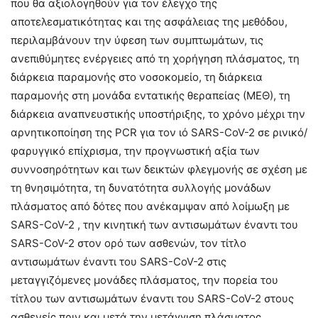
που θα αξιολογηθούν για τον έλεγχο της
αποτελεσματικότητας και της ασφάλειας της μεθόδου,
περιλαμβάνουν την ύφεση των συμπτωμάτων, τις
ανεπιθύμητες ενέργειες από τη χορήγηση πλάσματος, τη
διάρκεια παραμονής στο νοσοκομείο, τη διάρκεια
παραμονής στη μονάδα εντατικής θεραπείας (ΜΕΘ), τη
διάρκεια αναπνευστικής υποστήριξης, το χρόνο μέχρι την
αρνητικοποίηση της PCR για τον ιό SARS-CoV-2 σε ρινικό/
φαρυγγικό επίχρισμα, την προγνωστική αξία των
συννοσηρότητων και των δεικτών φλεγμονής σε σχέση με
τη θνησιμότητα, τη δυνατότητα συλλογής μονάδων
πλάσματος από δότες που ανέκαμψαν από λοίμωξη με
SARS-CoV-2 , την κινητική των αντισωμάτων έναντι του
SARS-CoV-2 στον ορό των ασθενών, τον τίτλο
αντισωμάτων έναντι του SARS-CoV-2 στις
μεταγγιζόμενες μονάδες πλάσματος, την πορεία του
τίτλου των αντισωμάτων έναντι του SARS-CoV-2 στους
ασθενείς πριν και μετά την μετάγγιση πλάσματος.