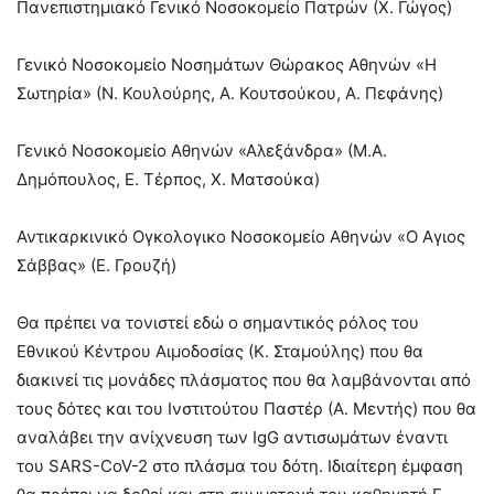
Πανεπιστημιακό Γενικό Νοσοκομείο Πατρών (Χ. Γώγος)
Γενικό Νοσοκομείο Νοσημάτων Θώρακος Αθηνών «Η
Σωτηρία» (Ν. Κουλούρης, Α. Κουτσούκου, Α. Πεφάνης)
Γενικό Νοσοκομείο Αθηνών «Αλεξάνδρα» (Μ.Α.
Δημόπουλος, Ε. Τέρπος, Χ. Ματσούκα)
Αντικαρκινικό Ογκολογικο Νοσοκομείο Αθηνών «Ο Αγιος
Σάββας» (Ε. Γρουζή)
Θα πρέπει να τονιστεί εδώ ο σημαντικός ρόλος του
Εθνικού Κέντρου Αιμοδοσίας (Κ. Σταμούλης) που θα
διακινεί τις μονάδες πλάσματος που θα λαμβάνονται από
τους δότες και του Ινστιτούτου Παστέρ (Α. Μεντής) που θα
αναλάβει την ανίχνευση των IgG αντισωμάτων έναντι
του SARS-CoV-2 στο πλάσμα του δότη. Ιδιαίτερη έμφαση