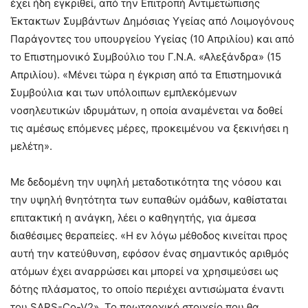
έχει ήδη εγκριθεί, από την Επιτροπή Αντιμετώπισης
Έκτακτων Συμβάντων Δημόσιας Υγείας από Λοιμογόνους
Παράγοντες του υπουργείου Υγείας (10 Απριλίου) και από
το Επιστημονικό Συμβούλιο του Γ.Ν.Α. «Αλεξάνδρα» (15
Απριλίου). «Μένει τώρα η έγκριση από τα Επιστημονικά
Συμβούλια και των υπόλοιπων εμπλεκόμενων
νοσηλευτικών ιδρυμάτων, η οποία αναμένεται να δοθεί
τις αμέσως επόμενες μέρες, προκειμένου να ξεκινήσει η
μελέτη».
Με δεδομένη την υψηλή μεταδοτικότητα της νόσου και
την υψηλή θνητότητα των ευπαθών ομάδων, καθίσταται
επιτακτική η ανάγκη, λέει ο καθηγητής, για άμεσα
διαθέσιμες θεραπείες. «Η εν λόγω μέθοδος κινείται προς
αυτή την κατεύθυνση, εφόσον ένας σημαντικός αριθμός
ατόμων έχει αναρρώσει και μπορεί να χρησιμεύσει ως
δότης πλάσματος, το οποίο περιέχει αντισώματα έναντι
του SARS-Co-V2». Το πρωταρχικό στοιχείο που θα