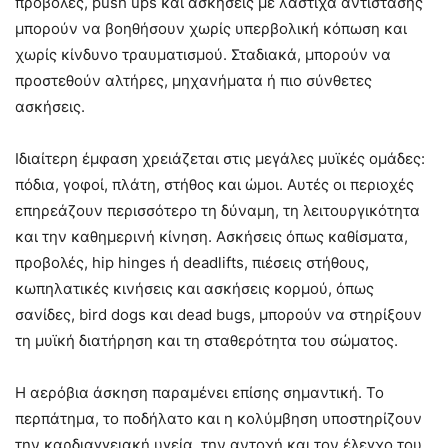
προβολές, push ups και ασκήσεις με λάστιχα αντίστασης
μπορούν να βοηθήσουν χωρίς υπερβολική κόπωση και
χωρίς κίνδυνο τραυματισμού. Σταδιακά, μπορούν να
προστεθούν αλτήρες, μηχανήματα ή πιο σύνθετες
ασκήσεις.
Ιδιαίτερη έμφαση χρειάζεται στις μεγάλες μυϊκές ομάδες:
πόδια, γοφοί, πλάτη, στήθος και ώμοι. Αυτές οι περιοχές
επηρεάζουν περισσότερο τη δύναμη, τη λειτουργικότητα
και την καθημερινή κίνηση. Ασκήσεις όπως καθίσματα,
προβολές, hip hinges ή deadlifts, πιέσεις στήθους,
κωπηλατικές κινήσεις και ασκήσεις κορμού, όπως
σανίδες, bird dogs και dead bugs, μπορούν να στηρίξουν
τη μυϊκή διατήρηση και τη σταθερότητα του σώματος.
Η αερόβια άσκηση παραμένει επίσης σημαντική. Το
περπάτημα, το ποδήλατο και η κολύμβηση υποστηρίζουν
την καρδιαγγειακή υγεία, την αντοχή και τον έλεγχο του