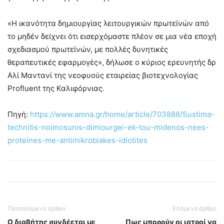
«Η ικανότητα δημιουργίας λειτουργικών πρωτεϊνών από
το μηδέν δείχνει ότι εισερχόμαστε πλέον σε μια νέα εποχή
σχεδιασμού πρωτεϊνών, με πολλές δυνητικές
θεραπευτικές εφαρμογές», δήλωσε ο κύριος ερευνητής δρ
Αλί Μαντανί της νεοφυούς εταιρείας βιοτεχνολογίας
Profluent της Καλιφόρνιας.
Πηγή:
https://www.amna.gr/home/article/703888/Sustima-
technitis-noimosunis-dimiourgei-ek-tou-midenos-nees-
proteines-me-antimikrobiakes-idiotites
Προηγούμενο άρθρο
Επόμενο άρθρο
Ο διαβήτης συνδέεται με
Πως μπορούν οι ιατροί να