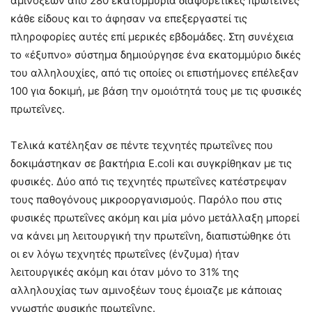
αμινοξέων από 280 εκατομμύρια διαφορετικές πρωτεΐνες
κάθε είδους και το άφησαν να επεξεργαστεί τις
πληροφορίες αυτές επί μερικές εβδομάδες. Στη συνέχεια
το «έξυπνο» σύστημα δημιούργησε ένα εκατομμύριο δικές
του αλληλουχίες, από τις οποίες οι επιστήμονες επέλεξαν
100 για δοκιμή, με βάση την ομοιότητά τους με τις φυσικές
πρωτεΐνες.
Τελικά κατέληξαν σε πέντε τεχνητές πρωτεΐνες που
δοκιμάστηκαν σε βακτήρια E.coli και συγκρίθηκαν με τις
φυσικές. Δύο από τις τεχνητές πρωτεΐνες κατέστρεψαν
τους παθογόνους μικροοργανισμούς. Παρόλο που στις
φυσικές πρωτεΐνες ακόμη και μία μόνο μετάλλαξη μπορεί
να κάνει μη λειτουργική την πρωτεΐνη, διαπιστώθηκε ότι
οι εν λόγω τεχνητές πρωτεΐνες (ένζυμα) ήταν
λειτουργικές ακόμη και όταν μόνο το 31% της
αλληλουχίας των αμινοξέων τους έμοιαζε με κάποιας
γνωστής φυσικής πρωτεΐνης.