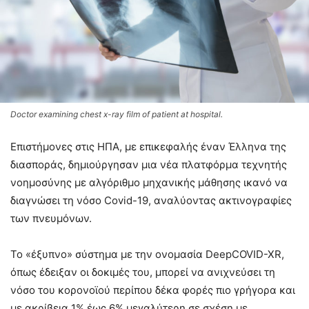
Doctor examining chest x-ray film of patient at hospital.
Επιστήμονες στις ΗΠΑ, με επικεφαλής έναν Έλληνα της
διασποράς, δημιούργησαν μια νέα πλατφόρμα τεχνητής
νοημοσύνης με αλγόριθμο μηχανικής μάθησης ικανό να
διαγνώσει τη νόσο Covid-19, αναλύοντας ακτινογραφίες
των πνευμόνων.
Το «έξυπνο» σύστημα με την ονομασία DeepCOVID-XR,
όπως έδειξαν οι δοκιμές του, μπορεί να ανιχνεύσει τη
νόσο του κορονοϊού περίπου δέκα φορές πιο γρήγορα και
με ακρίβεια 1% έως 6% μεγαλύτερη σε σχέση με