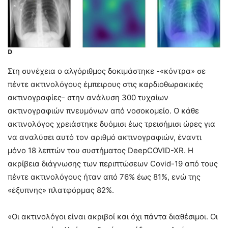
Στη συνέχεια ο αλγόριθμος δοκιμάστηκε -«κόντρα» σε
πέντε ακτινολόγους έμπειρους στις καρδιοθωρακικές
ακτινογραφίες- στην ανάλυση 300 τυχαίων
ακτινογραφιών πνευμόνων από νοσοκομείο. Ο κάθε
ακτινολόγος χρειάστηκε δυόμισι έως τρεισήμισι ώρες για
να αναλύσει αυτό τον αριθμό ακτινογραφιών, έναντι
μόνο 18 λεπτών του συστήματος DeepCOVID-XR. Η
ακρίβεια διάγνωσης των περιπτώσεων Covid-19 από τους
πέντε ακτινολόγους ήταν από 76% έως 81%, ενώ της
«έξυπνης» πλατφόρμας 82%.
«Οι ακτινολόγοι είναι ακριβοί και όχι πάντα διαθέσιμοι. Οι