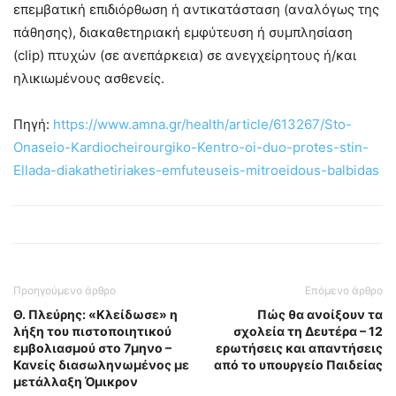
επεμβατική επιδιόρθωση ή αντικατάσταση (αναλόγως της
πάθησης), διακαθετηριακή εμφύτευση ή συμπλησίαση
(clip) πτυχών (σε ανεπάρκεια) σε ανεγχείρητους ή/και
ηλικιωμένους ασθενείς.
Πηγή:
https://www.amna.gr/health/article/613267/Sto-
Onaseio-Kardiocheirourgiko-Kentro-oi-duo-protes-stin-
Ellada-diakathetiriakes-emfuteuseis-mitroeidous-balbidas
Προηγούμενο άρθρο
Επόμενο άρθρο
Θ. Πλεύρης: «Kλείδωσε» η
Πώς θα ανοίξουν τα
λήξη του πιστοποιητικού
σχολεία τη Δευτέρα – 12
εμβολιασμού στο 7μηνο –
ερωτήσεις και απαντήσεις
Κανείς διασωληνωμένος με
από το υπουργείο Παιδείας
μετάλλαξη Όμικρον