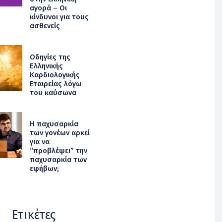
αγορά – Οι
κίνδυνοι για τους
ασθενείς
Οδηγίες της
Ελληνικής
Καρδιολογικής
Εταιρείας λόγω
του καύσωνα
Η παχυσαρκία
των γονέων αρκεί
για να
“προβλέψει” την
παχυσαρκία των
εφήβων;
Ετικέτες