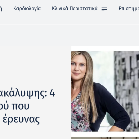
ή
Καρδιολογία
Κλινικά Περιστατικά
Επιστημ
ακάλυψης: 4
ού που
ς έρευνας