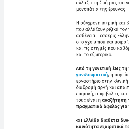
αλλάζει τη ζωή μας και 
μονοπάτια της έρευνας
Η σύγχρονη ιατρική και 
που αλλάζουν ριζικά τον
ασθένεια. Τέσσερις Eλλη
στο ygeiamou και μοιρά
και τις στιγμές που καθ
και το εξωτερικό.
Από τη γενετική έως τη
γονιδιωματική
,
η πορεία
εργαστήριο στην κλινική
διαδρομή αργή και απαιτ
επιμονή, αμφιβολίες και
τους είναι η
αναζήτηση τ
πραγματικό όφελος για
«Η Ελλάδα διαθέτει δυ
κοινότητα εξαιρετικά 