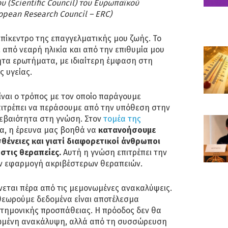
 (Scientific Council) του Ευρωπαϊκού
opean Research Council – ERC)
επίκεντρο της επαγγελματικής μου ζωής. Το
 από νεαρή ηλικία και από την επιθυμία μου
τα ερωτήματα, με ιδιαίτερη έμφαση στη
 υγείας.
ίναι ο τρόπος με τον οποίο παράγουμε
πιτρέπει να περάσουμε από την υπόθεση στην
βεβαιότητα στη γνώση. Στον
τομέα της
μα, η έρευνα μας βοηθά να
κατανοήσουμε
σθένειες και γιατί διαφορετικοί άνθρωποι
στις θεραπείες.
Αυτή η γνώση επιτρέπει την
ην εφαρμογή ακριβέστερων θεραπειών.
ίνεται πέρα από τις μεμονωμένες ανακαλύψεις.
εωρούμε δεδομένα είναι αποτέλεσμα
στημονικής προσπάθειας. Η πρόοδος δεν θα
νωμένη ανακάλυψη, αλλά από τη συσσώρευση