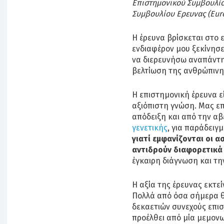
Επιστημονικού Συμβουλίου
Συμβουλίου Eρευνας (Eur
Η έρευνα βρίσκεται στο 
ενδιαφέρον μου ξεκίνησε
να διερευνήσω αναπάντη
βελτίωση της ανθρώπινης
Η επιστημονική έρευνα ε
αξιόπιστη γνώση. Μας ε
απόδειξη και από την α
γενετικής
, για παράδειγ
γιατί εμφανίζονται οι α
αντιδρούν διαφορετικά 
έγκαιρη διάγνωση και τ
Η αξία της έρευνας εκτε
Πολλά από όσα σήμερα θ
δεκαετιών συνεχούς επι
προέλθει από μία μεμο