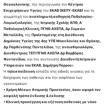
Θεσσαλονίκης
, την τεχνογνωσία του
Κέντρου
Επιχειρήσεων Υγείας
του
ΕΚΑΒ (ΚΕΠΥ-ΕΚΑΒ)
και τη
συμμετοχή του
αναπληρωτή καθηγητή Παθολογίας-
Λοιμωξιολογίας
, της
Ιατρικής Σχολής ΑΠΘ, Α΄
Παθολογική Κλινική, ΠΓΝΘ ΑΧΕΠΑ, Δρ Συμεών
Μεταλλίδη
, της
Προϊσταμένης στη Διεύθυνση
Δημόσιας Υγείας της 4ης ΥΠΕ Μακεδονίας και Θράκης,
Δρ Παρθενόπης Παντελίδου
, της
αναισθησιολόγου,
Διευθύντριας ΤΕΠ ΠΓΝΘ ΑΧΕΠΑ Δρ Βαρβάρας
Φυντανίδου
, και του συντονιστή
Διευθυντή Ιατρικών
Υπηρεσιών του ΕΚΑΒ, Δημήτρη Πύρρου
».
Η
τηλεκπαίδευση
εστιάζει στις ειδικές γνώσεις για τη
διαχείριση των ασθενών και την ασφάλεια των
υγειονομικών:
• Χρήση Μέσων Ατομικής Προστασίας, όσον αφορά τον
ασφαλή τρόπο ένδυσης & έκδυσης
• Κλινική προσέγγιση και εξέταση ασθενούς με νόσο