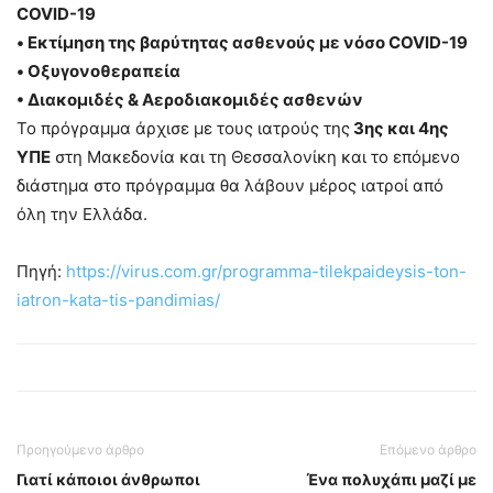
COVlD-19
• Εκτίμηση της βαρύτητας ασθενούς με νόσο COVlD-19
• Οξυγονοθεραπεία
• Διακομιδές & Αεροδιακομιδές ασθενών
Το πρόγραμμα άρχισε με τους ιατρούς της
3ης και 4ης
ΥΠΕ
στη Μακεδονία και τη Θεσσαλονίκη και το επόμενο
διάστημα στο πρόγραμμα θα λάβουν μέρος ιατροί από
όλη την Ελλάδα.
Πηγή:
https://virus.com.gr/programma-tilekpaideysis-ton-
iatron-kata-tis-pandimias/
Προηγούμενο άρθρο
Επόμενο άρθρο
Γιατί κάποιοι άνθρωποι
Ένα πολυχάπι μαζί με