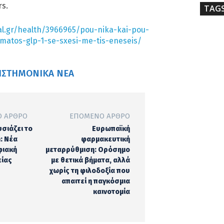
rs.
TAG
al.gr/health/3966965/pou-nika-kai-pou-
smatos-glp-1-se-sxesi-me-tis-eneseis/
ΙΣΤΗΜΟΝΙΚΆ ΝΈΑ
 ΆΡΘΡΟ
ΕΠΌΜΕΝΟ ΆΡΘΡΟ
σιάζει το
Ευρωπαϊκή
: Νέα
φαρμακευτική
φιακή
μεταρρύθμιση: Ορόσημο
είας
με θετικά βήματα, αλλά
χωρίς τη φιλοδοξία που
απαιτεί η παγκόσμια
καινοτομία