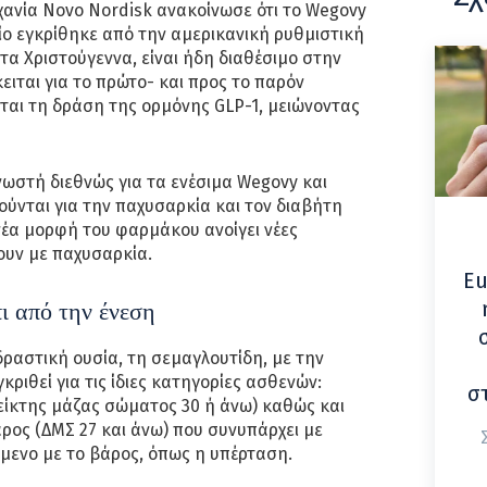
ανία Novo Nordisk ανακοίνωσε ότι το Wegovy
ίο εγκρίθηκε από την αμερικανική ρυθμιστική
 τα Χριστούγεννα, είναι ήδη διαθέσιμο στην
ειται για το πρώτο- και προς το παρόν
ίται τη δράση της ορμόνης GLP-1, μειώνοντας
ωστή διεθνώς για τα ενέσιμα Wegovy και
ύνται για την παχυσαρκία και τον διαβήτη
 νέα μορφή του φαρμάκου ανοίγει νέες
ουν με παχυσαρκία.
Eu
ι από την ένεση
α δραστική ουσία, τη σεμαγλουτίδη, με την
γκριθεί για τις ίδιες κατηγορίες ασθενών:
σ
είκτης μάζας σώματος 30 ή άνω) καθώς και
ρος (ΔΜΣ 27 και άνω) που συνυπάρχει με
μενο με το βάρος, όπως η υπέρταση.