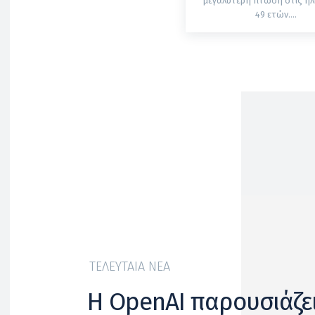
μεγαλύτερη πτώση στις ηλι
49 ετών....