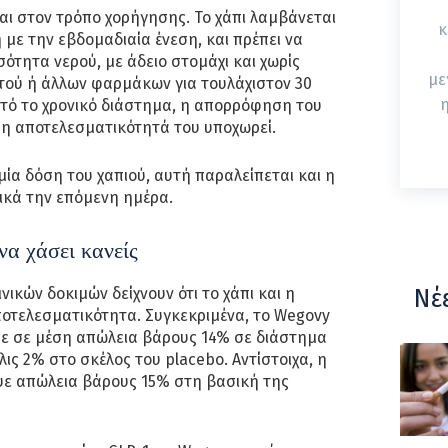
αι στον τρόπο χορήγησης. Το χάπι λαμβάνεται
κ
 με την εβδομαδιαία ένεση, και πρέπει να
σότητα νερού, με άδειο στομάχι και χωρίς
με
ού ή άλλων φαρμάκων για τουλάχιστον 30
η
υτό το χρονικό διάστημα, η απορρόφηση του
 η αποτελεσματικότητά του υποχωρεί.
μία δόση του χαπιού, αυτή παραλείπεται και η
ικά την επόμενη ημέρα.
να χάσει κανείς
ικών δοκιμών δείχνουν ότι το χάπι και η
Νέ
ποτελεσματικότητα. Συγκεκριμένα, το Wegovy
ε σε μέση απώλεια βάρους 14% σε διάστημα
ις 2% στο σκέλος του placebo. Αντίστοιχα, η
ε απώλεια βάρους 15% στη βασική της