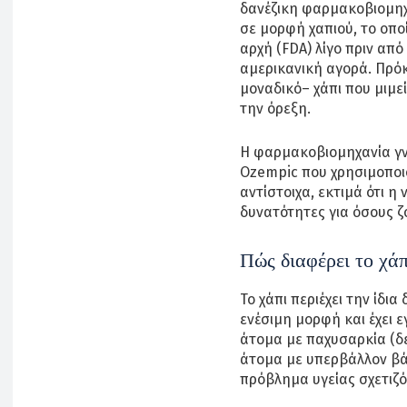
δανέζικη φαρμακοβιομηχ
σε μορφή χαπιού, το οπο
αρχή (FDA) λίγο πριν από
αμερικανική αγορά. Πρόκ
μοναδικό– χάπι που μιμε
την όρεξη.
Η φαρμακοβιομηχανία γν
Ozempic που χρησιμοποιο
αντίστοιχα, εκτιμά ότι η
δυνατότητες για όσους ζ
Πώς διαφέρει το χάπ
Το χάπι περιέχει την ίδι
ενέσιμη μορφή και έχει ε
άτομα με παχυσαρκία (δ
άτομα με υπερβάλλον βά
πρόβλημα υγείας σχετιζό