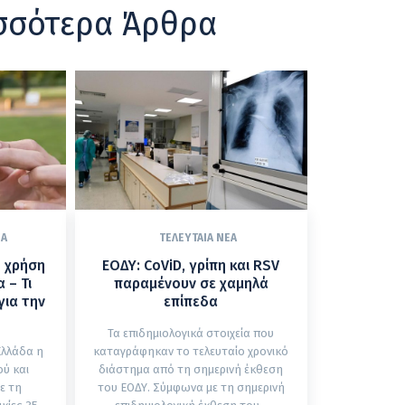
σσότερα Άρθρα
ΈΑ
ΤΕΛΕΥΤΑΊΑ ΝΈΑ
η χρήση
ΕΟΔΥ: CoViD, γρίπη και RSV
 – Τι
παραμένουν σε χαμηλά
για την
επίπεδα
Τα επιδημιολογικά στοιχεία που
Ελλάδα η
καταγράφηκαν το τελευταίο χρονικό
ύ και
διάστημα από τη σημερινή έκθεση
ε τη
του ΕΟΔΥ. Σύμφωνα με τη σημερινή