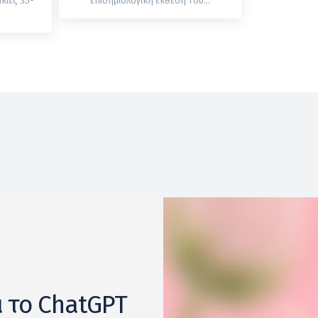
κίες 35-
επιδημιολογική έκθεση του...