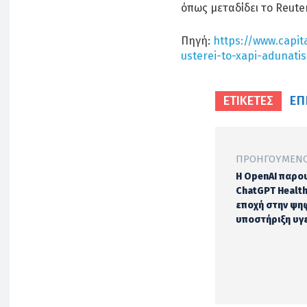
όπως μεταδίδει το Reute
Πηγή:
https://www.capit
usterei-to-xapi-adunati
ΕΠ
ΕΤΙΚΕΤΕΣ
ΠΡΟΗΓΟΎΜΕΝΟ
Η OpenAI παρου
ChatGPT Health
εποχή στην ψη
υποστήριξη υγ