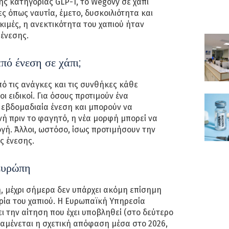
ς κατηγορίας GLP-1, το Wegovy σε χάπι
ς όπως ναυτία, έμετο, δυσκοιλιότητα και
δοκιμές, η ανεκτικότητα του χαπιού ήταν
 ένεσης.
πό ένεση σε χάπι;
 τις ανάγκες και τις συνθήκες κάθε
ι ειδικοί. Για όσους προτιμούν ένα
α εβδομαδιαία ένεση και μπορούν να
νή πριν το φαγητό, η νέα μορφή μπορεί να
ογή. Άλλοι, ωστόσο, ίσως προτιμήσουν την
ς ένεσης.
Ευρώπη
 μέχρι σήμερα δεν υπάρχει ακόμη επίσημη
ρία του χαπιού. Η Ευρωπαϊκή Υπηρεσία
 την αίτηση που έχει υποβληθεί (στο δεύτερο
ναμένεται η σχετική απόφαση μέσα στο 2026,