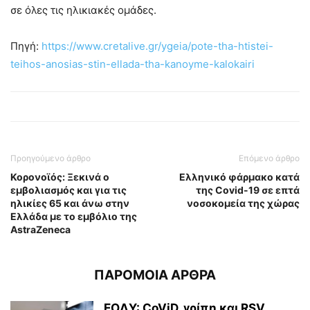
σε όλες τις ηλικιακές ομάδες.
Πηγή:
https://www.cretalive.gr/ygeia/pote-tha-htistei-
teihos-anosias-stin-ellada-tha-kanoyme-kalokairi
Προηγούμενο άρθρο
Επόμενο άρθρο
Κορονοϊός: Ξεκινά ο
Ελληνικό φάρμακο κατά
εμβολιασμός και για τις
της Covid-19 σε επτά
ηλικίες 65 και άνω στην
νοσοκομεία της χώρας
Ελλάδα με το εμβόλιο της
AstraZeneca
ΠΑΡΟΜΟΙΑ ΑΡΘΡΑ
ΕΟΔΥ: CoViD, γρίπη και RSV