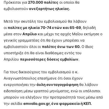
Πρόκειται για
270.000 πολίτες
οι οποίοι θα
εμβολιαστούν
ανεξαρτήτως ηλικίας.
Μετά την σκυτάλη του εμβολιασμού θα λάβουν
οι
πολίτες με ηλικία 70-74 ετών και 65-69
, δηλαδή
μέσα στον
Απρίλιο
και μέχρι τις αρχές Μαΐου εκτίμησε ο
γενικός γραμματέας ότι θα έχουν μπορέσει να
εμβολιαστούν όλοι οι
πολίτες άνω των 60.
Ο ίδιος
υποστήριξε ότι θα είναι διαθέσιμες εντός του
Απριλίου
περισσότερες δόσεις εμβολίων
.
Για τους δικαιούχους του εμβολιασμού ο κ.
Αναγνωστόπουλος επεσήμανε ότι όσοι έχουν
ενεργοποιήσει την
άυλη συνταγογράφηση
θα λάβουν
ειδοποίηση μέσω γραπτού μηνύματος, ενώ οι υπόλοιποι
μπορούν να ελέγξουν την προτεραιότητά τους μέσω από
την σελίδα
emvolio.gov.gr, ένα φαρμακείο ή ΚΕΠ.