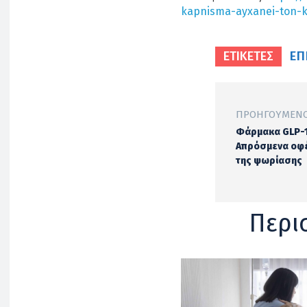
kapnisma-ayxanei-ton-
ΕΠ
ΕΤΙΚΕΤΕΣ
ΠΡΟΗΓΟΎΜΕΝΟ
Φάρμακα GLP-1
Απρόσμενα οφέ
της ψωρίασης
Περι