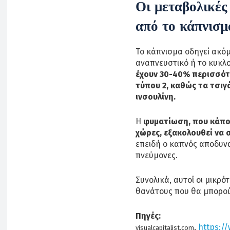
Οι μεταβολικές
από το κάπνισμ
Το κάπνισμα οδηγεί ακόμ
αναπνευστικό ή το κυκλ
έχουν 30-40% περισσότ
τύπου 2, καθώς τα τσιγ
ινσουλίνη.
Η
φυματίωση, που κάπο
χώρες, εξακολουθεί να
επειδή ο καπνός αποδυν
πνεύμονες.
Συνολικά, αυτοί οι μικρ
θανάτους που θα μπορού
Πηγές:
,
https://
visualcapitalist.com