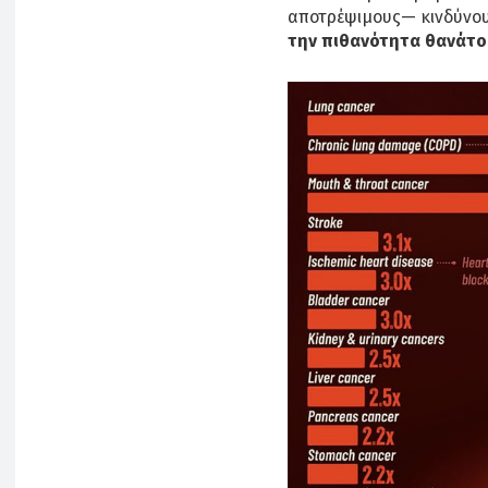
αποτρέψιμους— κινδύνου
την πιθανότητα θανάτου