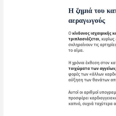
Η ζημιά του κα
αεραγωγούς
Ο
κίνδυνος ισχαιμικής 
τριπλασιάζεται
, κυρίως
σκληραίνουν τις αρτηρίε
το αίμα.
Η χρόνια έκθεση στον κ
τοιχώματα των αγγείων
φορές των «άλλων καρδι
αύξηση των θανάτων απ
Αυτοί οι αριθμοί υπογρα
προσφέρει καρδιαγγειακά
καπνό, συχνά ταχύτερα απ