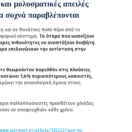
 και μολυσματικές απειλές
α συχνά παραβλέπονται
η και σε θανάτους πολύ πέρα από το
οφορικό σύστημα.
Τα άτομα που καπνίζουν
ερες πιθανότητες να αναπτύξουν διαβήτη
άρα επιδεινώνουν την αντίσταση στην
τε θεωρούνταν παρελθόν στις πλούσιες
 σκοτώνει 1,6% περισσότερους καπνιστές
,
αμώνει την ανοσολογική άμυνα στους
ότεροι πολλαπλασιαστές προσθέτουν χιλιάδες
σαν να αποφευχθούν κάθε χρόνο.
www.iatronet.gr/article/135232/pos-to-