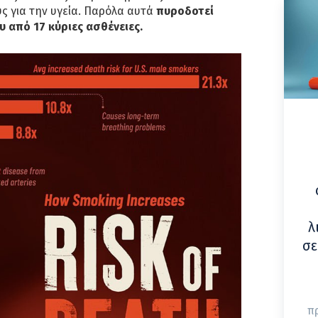
ς για την υγεία. Παρόλα αυτά
πυροδοτεί
 από 17 κύριες ασθένειες.
λ
σε
π