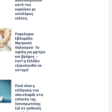
ανοσοθεραπεία
κατά του
καρκίνου με
υποδόριες
ενέσεις
Παγκόσμια
Εβδομάδα
Μητρικού
Θηλασμού: Τα
οφέλη για μητέρα
και βρέφος –
Γιατί η Ελλάδα
εξακολουθεί να
υστερεί
Ποιά είναι η
επίδραση του
obicetrapib στα
επίπεδα της
λιποπρωτεϊνης
(α) σε ασθενείς