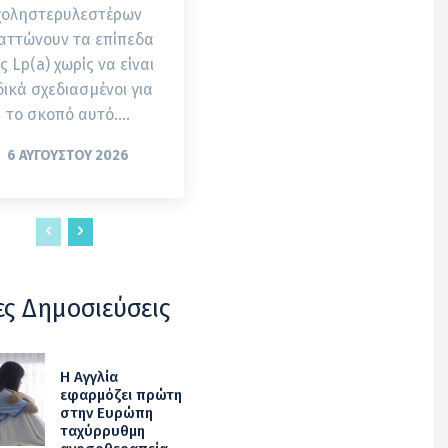
χοληστερυλεστέρων
αττώνουν τα επίπεδα
ς Lp(a) χωρίς να είναι
δικά σχεδιασμένοι για
το σκοπό αυτό....
6 ΑΥΓΟΎΣΤΟΥ 2026
ες Δημοσιεύσεις
Η Αγγλία
εφαρμόζει πρώτη
στην Ευρώπη
ταχύρρυθμη