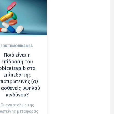
ΕΠΙΣΤΗΜΟΝΙΚΆ ΝΈΑ
Ποιά είναι η
επίδραση του
obicetrapib στα
επίπεδα της
ιποπρωτεϊνης (α)
 ασθενείς υψηλού
κινδύνου?
Οι αναστολείς της
ρωτεΐνης μεταφοράς