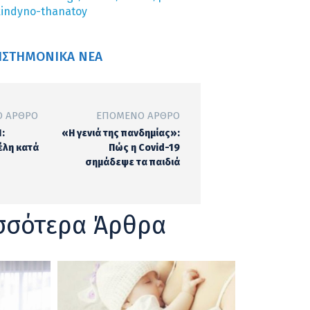
kindyno-thanatoy
ΙΣΤΗΜΟΝΙΚΆ ΝΈΑ
 ΆΡΘΡΟ
ΕΠΌΜΕΝΟ ΆΡΘΡΟ
:
«Η γενιά της πανδημίας»:
λη κατά
Πώς η Covid-19
σημάδεψε τα παιδιά
σσότερα Άρθρα