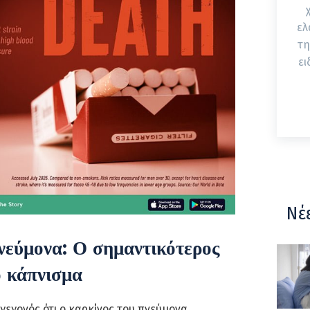
ελ
τη
ει
Νέ
νεύμονα: Ο σημαντικότερος
ο κάπνισμα
 γεγονός ότι ο καρκίνος του πνεύμονα