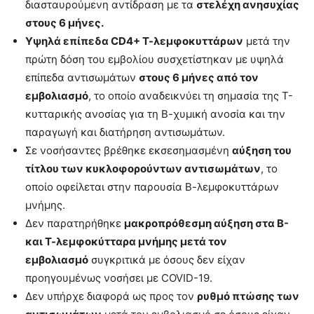
διασταυρούμενη αντίδραση με τα
στελέχη ανησυχίας
στους 6 μήνες.
Υψηλά επίπεδα CD
4+ Τ-λεμφοκυττάρων
μετά την
πρώτη δόση του εμβολίου συσχετίστηκαν με υψηλά
επίπεδα αντισωμάτων
στους 6 μήνες από τον
εμβολιασμό
, το οποίο αναδεικνύει τη σημασία της Τ-
κυτταρικής ανοσίας για τη Β-χυμική ανοσία και την
παραγωγή και διατήρηση αντισωμάτων.
Σε νοσήσαντες βρέθηκε εκσεσημασμένη
αύξηση του
τίτλου των κυκλοφορούντων αντισωμάτων
, το
οποίο οφείλεται στην παρουσία Β-λεμφοκυττάρων
μνήμης.
Δεν παρατηρήθηκε
μακροπρόθεσμη αύξηση στα Β-
και Τ-λεμφοκύτταρα μνήμης μετά τον
εμβολιασμό
συγκριτικά με όσους δεν είχαν
προηγουμένως νοσήσει με COVID-19.
Δεν υπήρχε διαφορά ως προς τον
ρυθμό πτώσης των