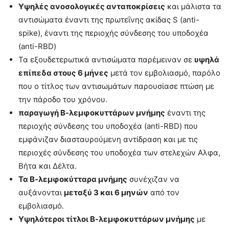
Υψηλές ανοσολογικές ανταποκρίσεις
και μάλιστα τα
αντισώματα έναντι της πρωτεΐνης ακίδας S (anti-
spike), έναντι της περιοχής σύνδεσης του υποδοχέα
(anti-RBD)
Τα εξουδετερωτικά αντισώματα παρέμειναν σε
υψηλά
επίπεδα στους 6 μήνες
μετά τον εμβολιασμό, παρόλο
που ο τίτλος των αντισωμάτων παρουσίασε πτώση με
την πάροδο του χρόνου.
παραγωγή Β-λεμφοκυττάρων μνήμης
έναντι της
περιοχής σύνδεσης του υποδοχέα (anti-RBD) που
εμφάνιζαν διασταυρούμενη αντίδραση και με τις
περιοχές σύνδεσης του υποδοχέα των στελεχών Αλφα,
Βήτα και Δέλτα.
Τα Β-λεμφοκύτταρα μνήμης
συνέχιζαν να
αυξάνονται
μεταξύ 3 και 6 μηνών
από τον
εμβολιασμό.
Υψηλότεροι τίτλοι Β-λεμφοκυττάρων μνήμης
με