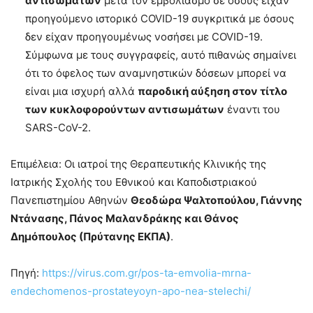
αντισωμάτων
μετά τον εμβολιασμό σε όσους είχαν
προηγούμενο ιστορικό COVID-19 συγκριτικά με όσους
δεν είχαν προηγουμένως νοσήσει με COVID-19.
Σύμφωνα με τους συγγραφείς, αυτό πιθανώς σημαίνει
ότι το όφελος των αναμνηστικών δόσεων μπορεί να
είναι μια ισχυρή αλλά
παροδική αύξηση στον τίτλο
των κυκλοφορούντων αντισωμάτων
έναντι του
SARS-CoV-2.
Επιμέλεια: Οι ιατροί της Θεραπευτικής Κλινικής της
Ιατρικής Σχολής του Εθνικού και Καποδιστριακού
Πανεπιστημίου Αθηνών
Θεοδώρα Ψαλτοπούλου, Γιάννης
Ντάνασης, Πάνος Μαλανδράκης και Θάνος
Δημόπουλος (Πρύτανης ΕΚΠΑ)
.
Πηγή:
https://virus.com.gr/pos-ta-emvolia-mrna-
endechomenos-prostateyoyn-apo-nea-stelechi/