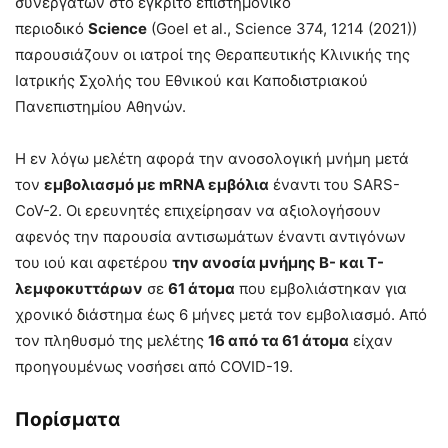
συνεργατών στο έγκριτο επιστημονικό
περιοδικό
Science
(Goel et al., Science 374, 1214 (2021))
παρουσιάζουν οι ιατροί της Θεραπευτικής Κλινικής της
Ιατρικής Σχολής του Εθνικού και Καποδιστριακού
Πανεπιστημίου Αθηνών.
Η εν λόγω μελέτη αφορά την ανοσολογική μνήμη μετά
τον
εμβολιασμό με mRNA εμβόλια
έναντι του SARS-
CoV-2. Οι ερευνητές επιχείρησαν να αξιολογήσουν
αφενός την παρουσία αντισωμάτων έναντι αντιγόνων
του ιού και αφετέρου
την ανοσία μνήμης Β- και Τ-
λεμφοκυττάρων
σε
61 άτομα
που εμβολιάστηκαν για
χρονικό διάστημα έως 6 μήνες μετά τον εμβολιασμό. Από
τον πληθυσμό της μελέτης
16 από τα 61 άτομα
είχαν
προηγουμένως νοσήσει από COVID-19.
Πορίσματα