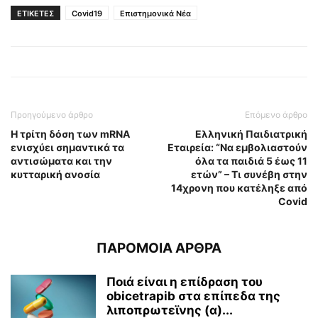
ΕΤΙΚΕΤΕΣ
Covid19
Επιστημονικά Νέα
Προηγούμενο άρθρο
Επόμενο άρθρο
Η τρίτη δόση των mRNA
Ελληνική Παιδιατρική
ενισχύει σημαντικά τα
Εταιρεία: “Να εμβολιαστούν
αντισώματα και την
όλα τα παιδιά 5 έως 11
κυτταρική ανοσία
ετών” – Τι συνέβη στην
14χρονη που κατέληξε από
Covid
ΠΑΡΟΜΟΙΑ ΑΡΘΡΑ
Ποιά είναι η επίδραση του
obicetrapib στα επίπεδα της
λιποπρωτεϊνης (α)...