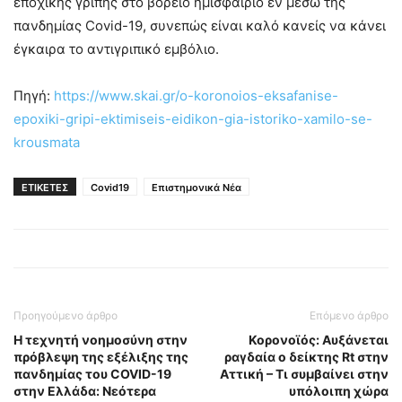
εποχικής γρίπης στο βόρειο ημισφαίριο εν μέσω της
πανδημίας Covid-19, συνεπώς είναι καλό κανείς να κάνει
έγκαιρα το αντιγριπικό εμβόλιο.
Πηγή:
https://www.skai.gr/o-koronoios-eksafanise-
epoxiki-gripi-ektimiseis-eidikon-gia-istoriko-xamilo-se-
krousmata
ΕΤΙΚΕΤΕΣ
Covid19
Επιστημονικά Νέα
Προηγούμενο άρθρο
Επόμενο άρθρο
Η τεχνητή νοημοσύνη στην
Κορονοϊός: Αυξάνεται
πρόβλεψη της εξέλιξης της
ραγδαία ο δείκτης Rt στην
πανδημίας του COVID-19
Αττική – Τι συμβαίνει στην
στην Ελλάδα: Νεότερα
υπόλοιπη χώρα