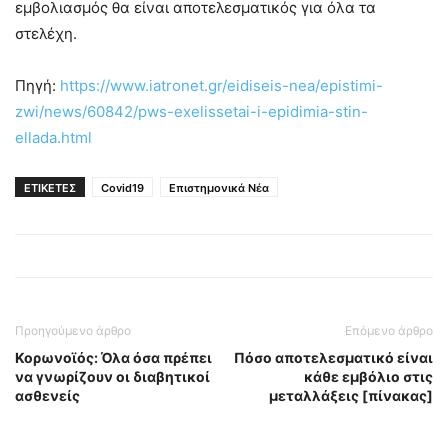
εμβολιασμός θα είναι αποτελεσματικός για όλα τα
στελέχη.
Πηγή:
https://www.iatronet.gr/eidiseis-nea/epistimi-
zwi/news/60842/pws-exelissetai-i-epidimia-stin-
ellada.html
ΕΤΙΚΕΤΕΣ
Covid19
Επιστημονικά Νέα
Προηγούμενο άρθρο
Επόμενο άρθρο
Κορωνοϊός: Όλα όσα πρέπει
Πόσο αποτελεσματικό είναι
να γνωρίζουν οι διαβητικοί
κάθε εμβόλιο στις
ασθενείς
μεταλλάξεις [πίνακας]