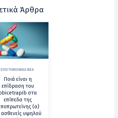
ετικά Άρθρα
ΕΠΙΣΤΗΜΟΝΙΚΆ ΝΈΑ
Ποιά είναι η
επίδραση του
obicetrapib στα
επίπεδα της
ιποπρωτεϊνης (α)
 ασθενείς υψηλού