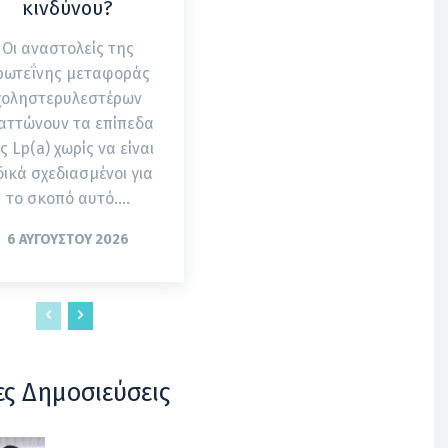
κινδύνου?
Οι αναστολείς της
ρωτεΐνης μεταφοράς
χοληστερυλεστέρων
αττώνουν τα επίπεδα
ς Lp(a) χωρίς να είναι
δικά σχεδιασμένοι για
το σκοπό αυτό....
6 ΑΥΓΟΎΣΤΟΥ 2026
ες Δημοσιεύσεις