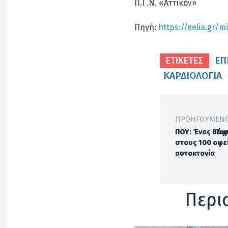
Π.Γ.Ν. «Αττικόν»
Πηγή:
https://eelia.gr/
ΕΠ
ΕΤΙΚΕΤΕΣ
ΚΑΡΔΙΟΛΟΓΊΑ
ΠΡΟΗΓΟΎΜΕΝΟ
ΠΟΥ: Ένας θάν
Τεχ
στους 100 οφεί
αυτοκτονία
Περι