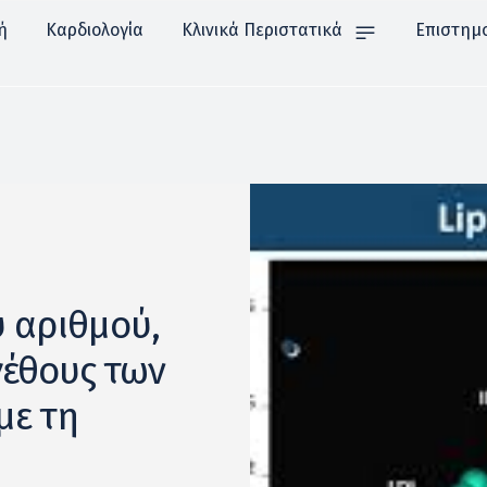
ή
Καρδιολογία
Κλινικά Περιστατικά
Επιστημ
υ αριθμού,
γέθους των
με τη