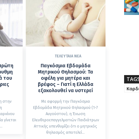
ΤΕΛΕΥΤΑΊΑ ΝΈΑ
 πρώτη
Παγκόσμια Εβδομάδα
ρυθμη
Μητρικού Θηλασμού: Τα
ά του
οφέλη για μητέρα και
TAG
ριες
βρέφος – Γιατί η Ελλάδα
Καρδ
εξακολουθεί να υστερεί
η στην
Με αφορμή την Παγκόσμια
η
Εβδομάδα Μητρικού Θηλασμού (1-7
καρκίνου
Αυγούστου), η Ένωση
Ελευθεροεπαγγελματιών Παιδιάτρων
..
Αττικής υπενθυμίζει ότι ο μητρικός
θηλασμός αποτελεί...