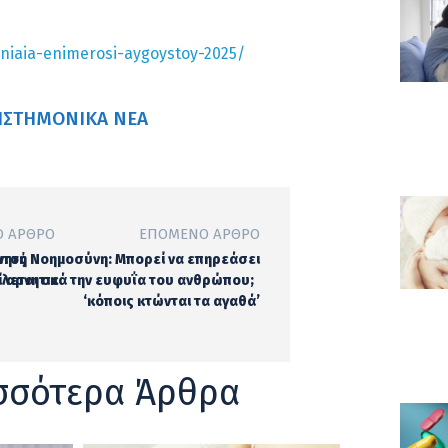
miniaia-enimerosi-aygoystoy-2025/
ΙΣΤΗΜΟΝΙΚΆ ΝΈΑ
 ΆΡΘΡΟ
ΕΠΌΜΕΝΟ ΆΡΘΡΟ
ατος
νητή Νοημοσύνη: Μπορεί να επηρεάσει
λεται σε
αρνητικά την ευφυΐα του ανθρώπου;
‘κόποις κτώνται τα αγαθά’
σσότερα Άρθρα