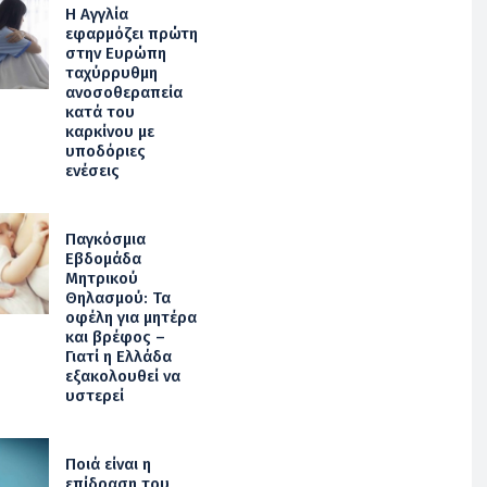
Η Αγγλία
εφαρμόζει πρώτη
στην Ευρώπη
ταχύρρυθμη
ανοσοθεραπεία
κατά του
καρκίνου με
υποδόριες
ενέσεις
Παγκόσμια
Εβδομάδα
Μητρικού
Θηλασμού: Τα
οφέλη για μητέρα
και βρέφος –
Γιατί η Ελλάδα
εξακολουθεί να
υστερεί
Ποιά είναι η
επίδραση του