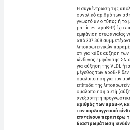
Η συγκέντρωση της απολ
συνολικό αριθμό των αθη
γνωστό αν ο τύπος ή το 
particles, apoB-P) έχει 
εμφάνιση στεφανιαίας ν
από 207.368 συμμετέχοντ
λιποπρωτεϊνικών παραμέ
ότι για κάθε αύξηση των
κίνδυνος εμφάνισης ΣΝ α
για αύξηση της VLDL ήτα
μέγεθος των apoB-P δεν 
ομαλοποίηση για τον αρι
επίπεδα της λιποπρωτεϊνη
ομαλοποίηση αυτή (αύξη
ανεξάρτητη προγνωστική
αριθμός των apoB-P, και
τον καρδιαγγειακό κίνδ
επιτείνουν περαιτέρω τ
διαστρωμάτωση κινδύν