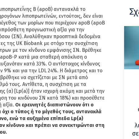
Σχ
ιποπρωτεΐνης Β (apoB) αντανακλά το
ρογόνων λιποπρωτεϊνών, εντούτοις, δεν είναι
μέγεθος των μορίων που περιέχουν apoB (apoB
επιπρόσθετη προγνωστική αξία για την
όσου (ΣΝ). Αναλύθηκαν προοπτικά δεδομένα
ες της UK Biobank με στόχο την συσχέτιση
τρων με τον κίνδυνο εμφάνισης ΣΝ. Βρέθηκε
 apoB-P κατά μια σταθερή απόκλιση ο
υξανόταν κατά 33%. Ο αντίστοιχος κίνδυνος
ν 9% και για την LDL 24%. Η διάμετρος και το
βρέθηκε να σχετίζεται με ΣΝ μετά από
θμό τους. Αντίθετα, η συσχέτιση με τα
ς (α) [Lp(a)] ήταν ισχυρή ακόμη και μετά την
ση του κινδύνου ΣΝ κατά 18%) και προσέθετε
 αξία.
Οι ερευνητές διαπιστώνουν ότι ο
 όχι ο τύπος ή το μέγεθός τους, αντανακλά
υνο, ενώ τα αυξημένα επίπεδα Lp(a)
λ
ον κίνδυνο και πρέπει να συνεκτιμώνται στη
ου.
σε