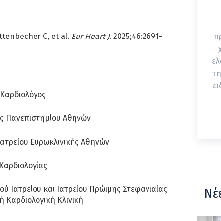
ttenbecher C, et al.
Eur Heart J
. 2025;46:2691-
π
ελ
τη
ει
 Καρδιολόγος
ής Πανεπιστημίου Αθηνών
Ιατρείου Ευρωκλινικής Αθηνών
Καρδιολογίας
ού Ιατρείου και Ιατρείου Πρώιμης Στεφανιαίας
Νέ
ή Καρδιολογική Κλινική