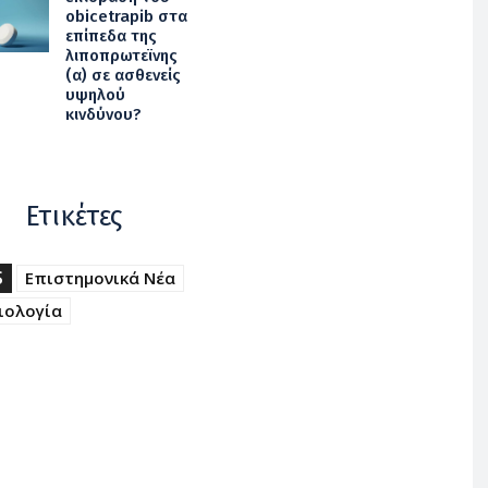
obicetrapib στα
επίπεδα της
λιποπρωτεϊνης
(α) σε ασθενείς
υψηλού
κινδύνου?
Ετικέτες
S
Επιστημονικά Νέα
ιολογία