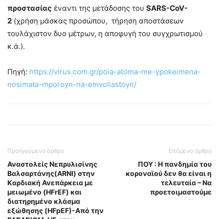
προστασίας
έναντι της μετάδοσης του
SARS-CoV-
2
(χρήση μάσκας προσώπου, τήρηση αποστάσεων
τουλάχιστον δυο μέτρων, η αποφυγή του συγχρωτισμού
κ.ά.).
Πηγή:
https://virus.com.gr/poia-atoma-me-ypokeimena-
nosimata-mporoyn-na-emvoliastoyn/
Προηγούμενο άρθρο
Επόμενο άρθρο
Αναστολείς Νεπρυλισίνης
ΠΟΥ : Η πανδημία του
Βαλσαρτάνης(ARNI) στην
κοροναϊού δεν θα είναι η
Kαρδιακή Ανεπάρκεια με
τελευταία – Να
μειωμένο (HFrEF) και
προετοιμαστούμε
διατηρημένο κλάσμα
εξώθησης (HFpEF)-Από την