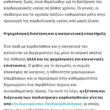
καθιστικής ζωής, είναι θεμελιώδης για τη διατήρηση της
καρδιαγγειακής υγείας σε βάθος χρόνου. Οι γονείς, οι
παιδίατροι και τα σχολεία παίζουν καθοριστικό ρόλο στην
προαγωγή της καρδιολογικής υγείας από μικρή ηλικία.
Η ψυχολογική διάσταση και η οικογενειακή υποστήριξη
Ένα παιδί με καρδιοπάθεια και η οικογένειά του
καλούνται να διαχειριστούν όχι μόνο το ιατρικό σκέλος
της πάθησης
αλλά και τις ψυχολογικές και κοινωνικές
επιπτώσεις.
Ο φόβος για το άγνωστο, οι συχνές
επισκέψεις σε γιατρούς, η πιθανότητα χειρουργικών
επεμβάσεων και οι περιορισμοί στην καθημερινότητα
δημιουργούν ένα περιβάλλον άγχους και
συναισθηματικής πίεσης. Για αυτό το λόγο,
η εξέταση και
διάγνωση των παιδιατρικών καρδιοπαθειών γίνεται
από
εξειδικευμένους Παιδοκαρδιολόγους
, οι οποίοι,