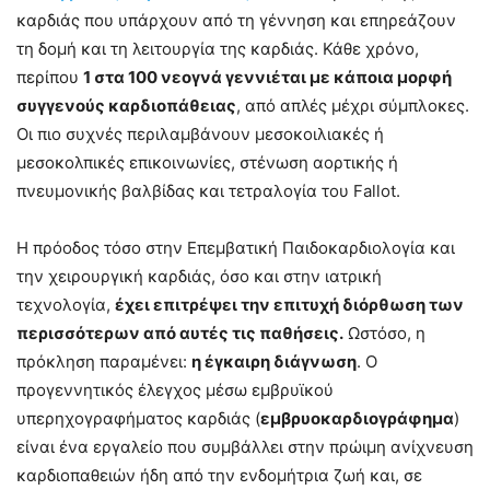
καρδιάς που υπάρχουν από τη γέννηση και επηρεάζουν
τη δομή και τη λειτουργία της καρδιάς. Κάθε χρόνο,
περίπου
1 στα 100 νεογνά γεννιέται με κάποια μορφή
συγγενούς καρδιοπάθειας
, από απλές μέχρι σύμπλοκες.
Οι πιο συχνές περιλαμβάνουν μεσοκοιλιακές ή
μεσοκολπικές επικοινωνίες, στένωση αορτικής ή
πνευμονικής βαλβίδας και τετραλογία του Fallot.
Η πρόοδος τόσο στην Επεμβατική Παιδοκαρδιολογία και
την χειρουργική καρδιάς, όσο και στην ιατρική
τεχνολογία,
έχει επιτρέψει την επιτυχή διόρθωση των
περισσότερων από αυτές τις παθήσεις.
Ωστόσο, η
πρόκληση παραμένει:
η έγκαιρη διάγνωση
. Ο
προγεννητικός έλεγχος μέσω εμβρυϊκού
υπερηχογραφήματος καρδιάς (
εμβρυοκαρδιογράφημα
)
είναι ένα εργαλείο που συμβάλλει στην πρώιμη ανίχνευση
καρδιοπαθειών ήδη από την ενδομήτρια ζωή και, σε