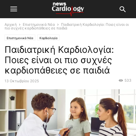
Αρχική
Επιστημονικά Νέα
Παιδιατρική Καρδιολογία: Ποιες είναι οι
πιο συχνές καρδιοπάθειες σε παιδιά
Επιστημονικά Νέα
Καρδιολογία
Παιδιατρική Καρδιολογία:
Ποιες είναι οι πιο συχνές
καρδιοπάθειες σε παιδιά
533
13 Οκτωβρίου 2025