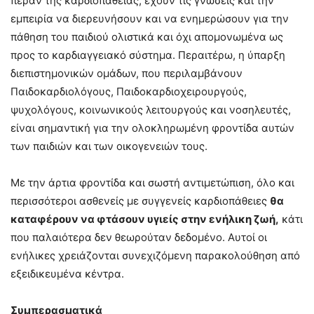
πέραν της καρδιοπάθειας, έχουν τις γνώσεις και την
εμπειρία να διερευνήσουν και να ενημερώσουν για την
πάθηση του παιδιού ολιστικά και όχι απομονωμένα ως
προς το καρδιαγγειακό σύστημα. Περαιτέρω, η ύπαρξη
διεπιστημονικών ομάδων, που περιλαμβάνουν
Παιδοκαρδιολόγους, Παιδοκαρδιοχειρουργούς,
ψυχολόγους, κοινωνικούς λειτουργούς και νοσηλευτές,
είναι σημαντική για την ολοκληρωμένη φροντίδα αυτών
των παιδιών και των οικογενειών τους.
Με την άρτια φροντίδα και σωστή αντιμετώπιση, όλο και
περισσότεροι ασθενείς με συγγενείς καρδιοπάθειες
θα
καταφέρουν να φτάσουν υγιείς στην ενήλικη ζωή,
κάτι
που παλαιότερα δεν θεωρούταν δεδομένο. Αυτοί οι
ενήλικες χρειάζονται συνεχιζόμενη παρακολούθηση από
εξειδικευμένα κέντρα.
Συμπερασματικά