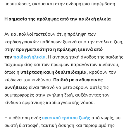
περιπτώσεις, ακόμα και στην ενδομήτρια παρέμβαση.
Η σημασία της πρόληψης από την παιδική ηλικία
Αν και πολλοί πιστεύουν ότι η πρόληψη των
καρδιαγγειακών παθήσεων ξεκινά από την ενήλικο ζωή,
σ
την πραγματικότητα η πρόληψη ξεκινά από
την
παιδική ηλικία
. Η ανησυχητική άνοδος της παιδικής
παχυσαρκίας και των πρώιμων παραγόντων κινδύνου,
όπως η
υπέρταση και η δυσλιπιδαιμία,
κρούουν τον
κώδωνα του κινδύνου.
Παιδιά με ανθυγιεινές
συνήθειες
είναι πιθανό να μεταφέρουν αυτές τις
συμπεριφορές στην ενήλικη ζωή, αυξάνοντας τον
κίνδυνο εμφάνισης καρδιαγγειακής νόσου.
Η υιοθέτηση ενός
υγιεινού τρόπου ζωής
από νωρίς, με
σωστή διατροφή, τακτική άσκηση και περιορισμό της