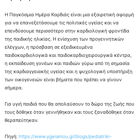
Η Παγκόσμια Ημέρα Καρδιάς είναι μια εξαιρετική αφορμή
για να επανεξετάσουμε τις πολιτικές υγείας και να
επενδύσουμε περισσότερο στην καρδιολογική φροντίδα
της παιδικής ηλικίας. Η ενίσχυση των προγεννητικών
ελέγχων, η πρόσβαση σε εξειδικευμένα
παιδοκαρδιολογικά και παιδοκαρδιοχειρουργικά κέντρα,
η εκπαίδευση γονέων και παιδιών γύρω από τη σημασία
της καρδιαγγειακής υγείας και η ψυχολογική υποστήριξη
των οικογενειών είναι βήματα που πρέπει να γίνουν
σήμερα.
Για υγιή παιδιά που θα απολαύσουν το δώρο της ζωής που
τους δόθηκε όταν γεννήθηκαν και τους ξαναδόθηκε όταν
θεραπεύτηκαν.
Πηγή:
https://www.ygeiamou.gr/blogs/pediatriki-