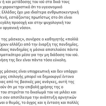
 ή και μετάδοσης του ιού στα δικά τους
ι χαρακτηριστικό ότι το υγειονομικό
ς Ελλάδας έχει μια ιδιαίτερα ανθρωποκεντρική
ενή, εστιάζοντας πρωτίστως στο ότι είναι
μεγάλη προσοχή και στην ψυχολογική του
ν οργανική νόσο».
της μάσκας», συνέχισε ο καθηγητής «πολλά
 έχουν αλλάξει από την έναρξη της πανδημίας.
ριόδους πανδημίας η μάσκα αποτελούσε πάντα
σματικότερο μέσο για την μη διάδοση του ιού.
ρήση της δεν είναι πάντα τόσο εύκολη.
ης μάσκας είναι υποχρεωτική και δεν υπάρχει
ρης επιλογής μπορεί να δημιουργεί έντονο
ας από τις βασικές μας ανάγκες, αυτή της
ούν ότι με την επιβολή χρήσης της ο
ου στερείται το δικαίωμά του να μιλάει και
έχει σαν αποτέλεσμα την ανάπτυξη αρνητικών
αι ο θυμός, το άγχος και η ένταση και πολλές