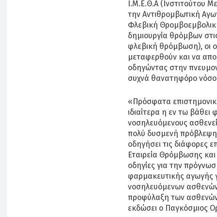
Ι.Μ.Ε.Θ.Α (Ινστιτούτου 
την Αντιθρομβωτική Αγωγ
Φλεβική Θρομβοεμβολική
δημιουργία θρόμβων στι
φλεβική θρόμβωση), οι ο
μεταφερθούν και να απο
οδηγώντας στην πνευμονι
συχνά θανατηφόρο νόσο»
«Πρόσφατα επιστημονικά
ιδιαίτερα η εν τω βάθει
νοσηλευόμενους ασθενείς
πολύ δυσμενή πρόβλεψη ω
οδηγήσει τις διάφορες επ
Εταιρεία Θρόμβωσης και
οδηγίες για την πρόγνω
φαρμακευτικής αγωγής 
νοσηλευόμενων ασθενών μ
προφύλαξη των ασθενών
εκδώσει ο Παγκόσμιος Ο