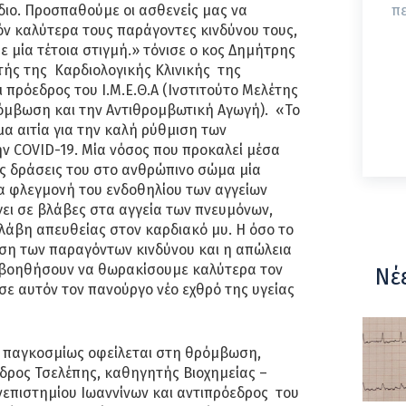
διο. Προσπαθούμε οι ασθενείς μας να
π
ν καλύτερα τους παράγοντες κινδύνου τους,
 μία τέτοια στιγμή.» τόνισε ο κος Δημήτρης
ντής της Καρδιολογικής Κλινικής της
 πρόεδρος του Ι.Μ.Ε.Θ.Α (Ινστιτούτο Μελέτης
όμβωση και την Αντιθρομβωτική Αγωγή). «Το
α αιτία για την καλή ρύθμιση των
ν COVID-19. Μία νόσος που προκαλεί μέσα
ίς δράσεις του στο ανθρώπινο σώμα μία
ία φλεγμονή του ενδοθηλίου των αγγείων
ει σε βλάβες στα αγγεία των πνευμόνων,
λάβη απευθείας στον καρδιακό μυ. Η όσο το
ση των παραγόντων κινδύνου και η απώλεια
 βοηθήσουν να θωρακίσουμε καλύτερα τον
Νέ
σε αυτόν τον πανούργο νέο εχθρό της υγείας
 παγκοσμίως οφείλεται στη θρόμβωση,
δρος Τσελέπης, καθηγητής Βιοχημείας –
νεπιστημίου Ιωαννίνων και αντιπρόεδρος του