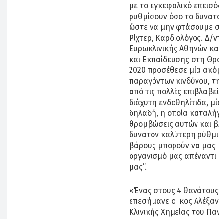
με το εγκεφαλικό επεισό
ρυθμίσουν όσο το δυνατό
ώστε να μην φτάσουμε σε
Ρίχτερ, Καρδιολόγος. Δ/
Ευρωκλινικής Αθηνών και
και Εκπαίδευσης στη Θρ
2020 προσέθεσε μία ακόμ
παραγόντων κινδύνου, τη
από τις πολλές επιβλαβε
διάχυτη ενδοθηλίτιδα, μ
δηλαδή, η οποία καταλήγ
θρομβώσεις αυτών και β
δυνατόν καλύτερη ρύθμι
βάρους μπορούν να μας
οργανισμό μας απέναντι 
μας”.
«Ένας στους 4 θανάτους
επεσήμανε ο κος Αλέξαν
Κλινικής Χημείας του Πα