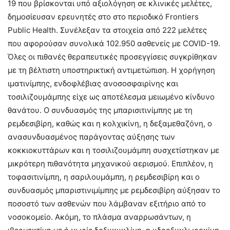
19 που βρίσκονται υπό αξιολόγηση σε κλινικές μελέτες,
δημοσίευσαν ερευνητές στο στο περιοδικό Frontiers
Public Health. Συνέλεξαν τα στοιχεία από 222 μελέτες
που αφορούσαν συνολικά 102.950 ασθενείς με COVID-19.
Όλες οι πιθανές θεραπευτικές προσεγγίσεις συγκρίθηκαν
με τη βέλτιστη υποστηρικτική αντιμετώπιση. Η χορήγηση
ιματινίμπης, ενδοφλέβιας ανοσοσφαιρίνης και
τοσιλιζουμάμπης είχε ως αποτέλεσμα μειωμένο κίνδυνο
θανάτου. Ο συνδυασμός της μπαρισιτινίμπης με τη
ρεμδεσιβίρη, καθώς και η κολχικίνη, η δεξαμεθαζόνη, ο
ανασυνδυασμένος παράγοντας αύξησης των
κοκκιοκυττάρων και η τοσιλιζουμάμπη συσχετίστηκαν με
μικρότερη πιθανότητα μηχανικού αερισμού. Επιπλέον, η
τοφασιτινίμπη, η σαριλουμάμπη, η ρεμδεσιβίρη και ο
συνδυασμός μπαριστινιμίμπης με ρεμδεσιβίρη αύξησαν το
ποσοστό των ασθενών που λάμβαναν εξιτήριο από το
νοσοκομείο. Ακόμη, το πλάσμα αναρρωσάντων, η