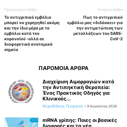
Προηγούμενο άρθρο
Επόμενο άρθρο
Το αντιγριπικό εμβόλιο
Πως το αντιγριπικό
μπορεί να χορηγηθεί ακόμη
εμβόλιο μας «διδάσκει» για
και την ίδια μέρα με το
την αντιμετώπιση των
εμβόλιο κατά του
μεταλλάξεων του SARS-
κορoνοϊού -αλλά σε
CoV-2
διαφορετικά ανατομικά
σημεία
ΠΑΡΟΜΟΙΑ ΑΡΘΡΑ
Διαχείριση Αιμορραγιών κατά
την Αντιπηκτική Θεραπεία:
Ένας Πρακτικός Οδηγός για
Κλινικούς...
Κοχιαδάκης Γεώργιος
-
9 Αυγούστου 2026
mRNA γρίπης: Ποιες οι βασικές
διαφορές και τα νέα