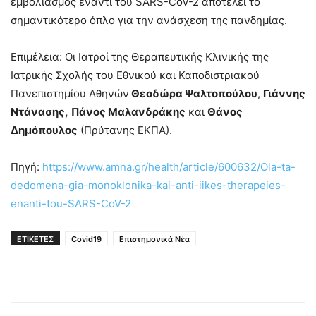
εμβολιασμός έναντι του SARS-CoV-2 αποτελεί το
σημαντικότερο όπλο για την ανάσχεση της πανδημίας.
Επιμέλεια: Οι Ιατροί της Θεραπευτικής Κλινικής της
Ιατρικής Σχολής του Εθνικού και Καποδιστριακού
Πανεπιστημίου Αθηνών
Θεοδώρα Ψαλτοπούλου
,
Γιάννης
Ντάνασης,
Πάνος Μαλανδράκης
και
Θάνος
Δημόπουλος
(Πρύτανης ΕΚΠΑ).
Πηγή:
https://www.amna.gr/health/article/600632/Ola-ta-
dedomena-gia-monoklonika-kai-anti-iikes-therapeies-
enanti-tou-SARS-CoV-2
ΕΤΙΚΕΤΕΣ
Covid19
Επιστημονικά Νέα