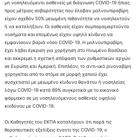
μη νοσηλευόμενοι ασθενείς με διάγνωση COVID-19 ήπιας
προς μέτριας σοβαρότητας που έλαβαν μολνουπιραβίρη
είχαν σχεδόν 50% μειωμένη πιθανότητα να νοσηλευτούν
ή να καταλήξουν. Οι ασθενείς είχαν συμπαραμαρτούντα
νοσήματα και επομένως είχαν υψηλό κίνδυνο να
εμφανίσουν βαριά νόσο COVID-19. Η μολνουπιραβίρη
έχει λάβει έγκριση για χορήγηση στο Ηνωμένο Βασίλειο
και εκκρεμεί η σχετική απόφαση των ρυθμιστικών αρχών
σε Ευρώπη και Αμερική. Επιπλέον, το αντι-ιικό ρινοναβίρη
χορηγείται από το στόμα σε μορφή χαπιού έχει
συσχετιστεί με μειωμένο κίνδυνο θανάτου ή νοσηλείας
λόγω COVID-19 κατά 89% συγκριτικά με το εικονικό
φάρμακο σε μη νοσηλευόμενους ασθενείς υψηλού
κινδύνου με COVID-19.
Οι Καθηγητές του ΕΚΠΑ καταλήγουν ότι παρά τις
θεραπευτικές εξελίξεις έναντι της COVID-19, ο