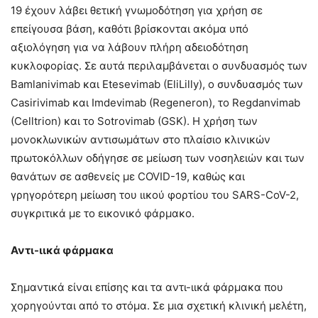
19 έχουν λάβει θετική γνωμοδότηση για χρήση σε
επείγουσα βάση, καθότι βρίσκονται ακόμα υπό
αξιολόγηση για να λάβουν πλήρη αδειοδότηση
κυκλοφορίας. Σε αυτά περιλαμβάνεται ο συνδυασμός των
Βamlanivimab και Εtesevimab (EliLilly), ο συνδυασμός των
Casirivimab και Imdevimab (Regeneron), το Regdanvimab
(Celltrion) και το Sotrovimab (GSK). Η χρήση των
μονοκλωνικών αντισωμάτων στο πλαίσιο κλινικών
πρωτοκόλλων οδήγησε σε μείωση των νοσηλειών και των
θανάτων σε ασθενείς με COVID-19, καθώς και
γρηγορότερη μείωση του ιικού φορτίου του SARS-CoV-2,
συγκριτικά με το εικονικό φάρμακο.
Αντι-ιικά φάρμακα
Σημαντικά είναι επίσης και τα αντι-ιικά φάρμακα που
χορηγούνται από το στόμα. Σε μια σχετική κλινική μελέτη,