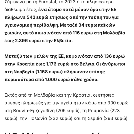
Σύμφωνα με τη Eurostat, το 2023 ή το πλησιέστερο
διαθέσιμο έτος,
ένα άτομο κατά μέσον όρο στην ΕΕ
πλήρωνε 542 ευρώ ετησίως από την τσέπη του για
υγειονομική περίθαλψη. Μεταξύ 34 ευρωπαϊκών
χωρών, αυτό κυμαινόταν από 116 ευρώ στη Μολδαβία
έως 2.396 ευρώ στην Ελβετία.
Μεταξύ των μελών της ΕΕ, κυμαινόταν από 136 ευρώ
στην Κροατία έως 1.176 ευρώ στο Βέλγιο. Οι άνθρωποι
στη Νορβηγία (1.158 ευρώ) πλήρωναν επίσης
περισσότερα από 1.000 ευρώ κάθε χρόνο.
Εκτός από τη Μολδαβία και την Κροατία, οι ετήσιες
άμεσες πληρωμές για την υγεία ήταν κάτω από 300 ευρώ
στη Βοσνία-Ερζεγοβίνη (206 ευρώ), τη Ρουμανία (223
ευρώ), την Πολωνία (232 ευρώ) και τη Σερβία (293 ευρώ).