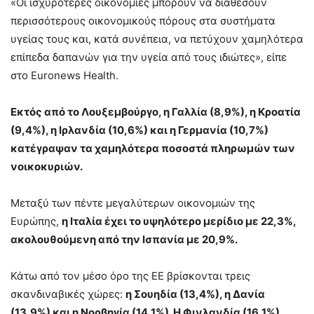
«Οι ισχυρότερες οικονομίες μπορούν να διαθέσουν
περισσότερους οικονομικούς πόρους στα συστήματα
υγείας τους και, κατά συνέπεια, να πετύχουν χαμηλότερα
επίπεδα δαπανών για την υγεία από τους ιδιώτες», είπε
στο Euronews Health.
Εκτός από το Λουξεμβούργο, η Γαλλία (8,9%), η Κροατία
(9,4%), η Ιρλανδία (10,6%) και η Γερμανία (10,7%)
κατέγραψαν τα χαμηλότερα ποσοστά πληρωμών των
νοικοκυριών.
Μεταξύ των πέντε μεγαλύτερων οικονομιών της
Ευρώπης,
η Ιταλία έχει το υψηλότερο μερίδιο με 22,3%,
ακολουθούμενη από την Ισπανία με 20,9%.
Κάτω από τον μέσο όρο της ΕΕ βρίσκονται τρεις
σκανδιναβικές χώρες:
η Σουηδία (13,4%), η Δανία
(13,9%) και η Νορβηγία (14,1%). Η Φινλανδία (16,1%)