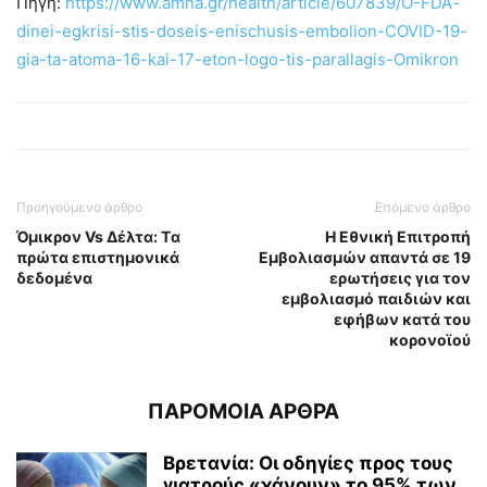
Πηγή:
https://www.amna.gr/health/article/607839/O-FDA-
dinei-egkrisi-stis-doseis-enischusis-embolion-COVID-19-
gia-ta-atoma-16-kai-17-eton-logo-tis-parallagis-Omikron
Προηγούμενο άρθρο
Επόμενο άρθρο
Όμικρον Vs Δέλτα: Tα
Η Εθνική Επιτροπή
πρώτα επιστημονικά
Εμβολιασμών απαντά σε 19
δεδομένα
ερωτήσεις για τον
εμβολιασμό παιδιών και
εφήβων κατά του
κορονοϊού
ΠΑΡΟΜΟΙΑ ΑΡΘΡΑ
Βρετανία: Οι οδηγίες προς τους
γιατρούς «χάνουν» το 95% των