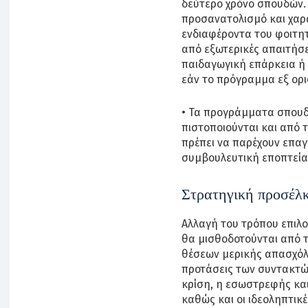
δεύτερο χρόνο σπουδών.
προσανατολισμό και χαρ
ενδιαφέροντα του φοιτητ
από εξωτερικές απαιτήσε
παιδαγωγική επάρκεια ή
εάν το πρόγραμμα εξ ορι
• Τα προγράμματα σπουδώ
πιστοποιούνται και από 
πρέπει να παρέχουν επα
συμβουλευτική εποπτεία 
Στρατηγική προσέλ
Αλλαγή του τρόπου επιλ
θα μισθοδοτούνται από τ
θέσεων μερικής απασχόλη
προτάσεις των συντακτώ
κρίση, η εσωστρεφής και 
καθώς και οι ιδεοληπτικ