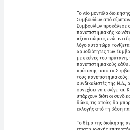
Το νέο μοντέλο διοίκηση
Συμβουλίων από εξωπανε
Συμβουλίων προκάλεσε οξ
πανεπιστημιακής κοινότη
«ξένο σώμα», ενώ αντέδρα
λόγο αυτό τώρα τονίζεται
αρμοδιότητες των Συμβου
με εκείνες του πρύτανη, 
πανεπιστημιακούς κάθε Α
πρύτανης: από τα Συμβού
τους πανεπιστημιακούς; 
συνδικαλιστές της Ν.Δ., 
συνεχίσει να εκλέγεται. 
υπάρχουν διότι οι συνδικ
θώκο, τις οποίες θα μπ
εκλογής από τη βάση πα
Το θέμα της διοίκησης αν
επιστημονικής επιτροπής