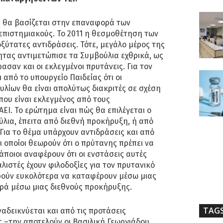
ς θα βασίζεται στην επαναφορά των
πιστημιακούς. Το 2011 η θεσμοθέτηση των
ύτατες αντιδράσεις. Τότε, μεγάλο μέρος της
τας αντιμετώπισε τα Συμβούλια εχθρικά, ως
σαν και οι εκλεγμένοι πρυτάνεις. Για τον
 από το υπουργείο Παιδείας ότι οι
λίων θα είναι απολύτως διακριτές σε σχέση
που είναι εκλεγμένος από τους
ΕΙ. Το ερώτημα είναι πώς θα επιλέγεται ο
λια, έπειτα από διεθνή προκήρυξη, ή από
Για το θέμα υπάρχουν αντιδράσεις και από
οι οποίοι θεωρούν ότι ο πρύτανης πρέπει να
Κάποιοι αναφέρουν ότι οι ενστάσεις αυτές
αλιστές έχουν φιλοδοξίες για τον πρυτανικό
ορούν ευκολότερα να καταφέρουν μέσω μιας
ρά μέσω μιας διεθνούς προκήρυξης.
TAG
αδεικνύεται και από τις προτάσεις
 –την αποτελούν οι Βασιλική Γεωργιάδου