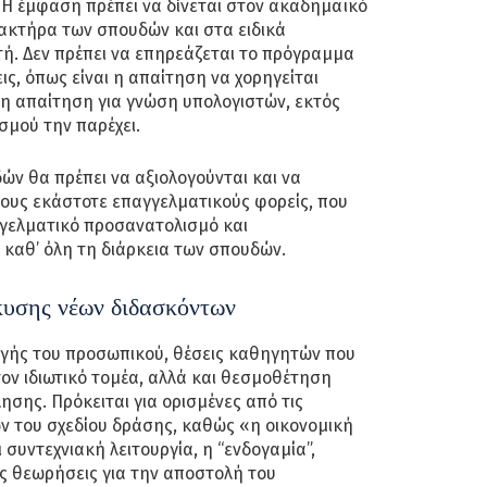
 Η έμφαση πρέπει να δίνεται στον ακαδημαϊκό
ακτήρα των σπουδών και στα ειδικά
ή. Δεν πρέπει να επηρεάζεται το πρόγραμμα
ις, όπως είναι η απαίτηση να χορηγείται
 η απαίτηση για γνώση υπολογιστών, εκτός
σμού την παρέχει.
ν θα πρέπει να αξιολογούνται και να
τους εκάστοτε επαγγελματικούς φορείς, που
γγελματικό προσανατολισμό και
καθ’ όλη τη διάρκεια των σπουδών.
κυσης νέων διδασκόντων
ογής του προσωπικού, θέσεις καθηγητών που
ον ιδιωτικό τομέα, αλλά και θεσμοθέτηση
σης. Πρόκειται για ορισμένες από τις
ν του σχεδίου δράσης, καθώς «η οικονομική
συντεχνιακή λειτουργία, η “ενδογαμία”,
ές θεωρήσεις για την αποστολή του