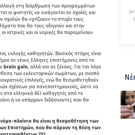
 αλλαγή στη διάρθρωση των προγραμμάτων
με
αι οι φοιτητές να εισάγονται σε σχολές και
η
ων σχολών θα «χτίζουν» το πτυχίο τους
θήματα που θα τους οδηγούν και στην
 οι ιατρικές και οι νομικές θα παραμείνουν
όπος εκλογής καθηγητών. Βασικός στόχος είναι
ήμια σε νέους Eλληνες επιστήμονες από το
ου
brain gain
, αλλά και σε ξένους. Για τον λόγο
ύνθεση των εκλεκτορικών σωμάτων, με σκοπό
Νέ
ιοκρατικές επιλογές, ενώ θα θεσμοθετηθούν
κών σχέσεων για πανεπιστημιακούς, ώστε να
ν στα ελληνικά ΑΕΙ καθηγητές από το
χρόνο ή να υπάρχουν διδάσκοντες που θα
 νόμο-πλαίσιο θα είναι η θεσμοθέτηση των
ν Επιστημών, που θα πάρουν τη θέση των
καταργηθέντων ΤΕΙ.