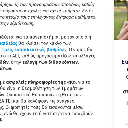
διάρθρωση των προγραμμάτων σπουδών, καθώς
 εισάγονται σε σχολές και όχι σε τμήματα. Εντός
το πτυχίο τους επιλέγοντας διάφορα μαθήματα,
στην εξειδίκευση.
άζεται για τα πανεπιστήμια, με τον οποίο η
Παιδείας
θα κλείσει τον κύκλο των
ς
τρεις εκπαιδευτικές βαθμίδες
. Ο νόμος θα
ο στα ΑΕΙ, καθώς προγραμματίζονται αλλαγές
Eu
υδών
, στην
εκλογή των διδασκόντων
,
μάτων
.
 με
ασφαλείς πληροφορίες της «Κ»
, για το
 θα είναι η θεσμοθέτηση των Τμημάτων
σ
ν. Ουσιαστικά θα πάρουν τη θέση των
Α ΤΕΙ και θα καλύψουν τις ανάγκες
ς. Οι φοιτητές τους θα εισάγονται μέσω
, ενώ θα έχουν τη δυνατότητα να εισαχθούν
Κ.
κ