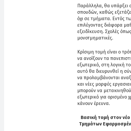
Παράλληλα, θα υπάρξει
σπουδών, καθώς εξετάζετ
όχι σε τμήματα. Εντός τ
επιλέγοντας διάφορα μα
εξειδίκευση. Σχολές όπως
μονοτμηματικές.
Κρίσιμη τομή είναι ο τρ
να ανοίξουν τα πανεπιστ
εξωτερικό, στη λογική τ
αυτό θα διευρυνθεί η σ
να προλαμβάνονται αναξ
και νέες μορφές εργασια
μπορούν να μετακινηθού
εξωτερικό για ορισμένο 
κάνουν έρευνα.
Βασική τομή στον νέο
Τμημάτων Εφαρμοσμένω