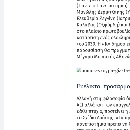
(Πάντειο Πανεπιστήμιο),
Μανώλης Δερμιτζάκης (Υπ
Ελευθερία Ζεγγίνη (Ιατρι
Καλύβας (Οξφόρδη) και Β
στο πλαίσιο πρωτοβουλί
κατάρτιση ενός ολοκληρ
του 2030. Η «Κ» δημοσιε
παρουσίαση θα πραγματοπο
Μέγαρο Μουσικής Αθηνώ
Ευέλικτα, προσαρμ
Αλλαγή στη φιλοσοφία 
ΑΕΙ αλλά και των επαγγε
κάθε πτυχίο, προτείνει 
το Σχέδιο Δράσης. «Τα 
πανεπιστήμια πρέπει να 