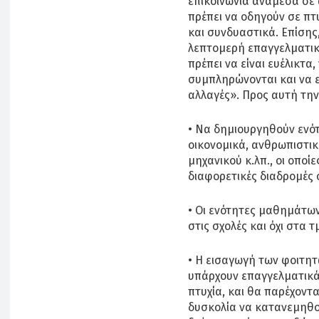
επικοινωνία ανάμεσα σε 
πρέπει να οδηγούν σε πτ
και συνδυαστικά. Επίσης,
λεπτομερή επαγγελματι
πρέπει να είναι ευέλικτα
συμπληρώνονται και να 
αλλαγές». Προς αυτή την
• Να δημιουργηθούν ενό
οικονομικά, ανθρωπιστικ
μηχανικού κ.λπ., οι οπο
διαφορετικές διαδρομές 
• Οι ενότητες μαθημάτω
στις σχολές και όχι στα 
• Η εισαγωγή των φοιτητώ
υπάρχουν επαγγελματικά
πτυχία, και θα παρέχοντ
δυσκολία να κατανεμηθο