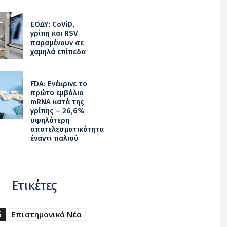
ΕΟΔΥ: CoViD,
γρίπη και RSV
παραμένουν σε
χαμηλά επίπεδα
FDA: Ενέκρινε το
πρώτο εμβόλιο
mRNA κατά της
γρίπης – 26,6%
υψηλότερη
αποτελεσματικότητα
έναντι παλιού
Ετικέτες
S
Επιστημονικά Νέα