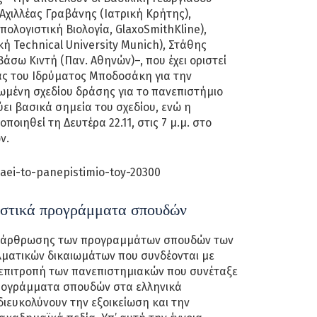
 Αχιλλέας Γραβάνης (Ιατρική Κρήτης),
ολογιστική Βιολογία, GlaxoSmithKline),
κή Technical University Munich), Στάθης
άσω Κιντή (Παν. Αθηνών)–, που έχει οριστεί
ας του Ιδρύματος Μποδοσάκη για την
ωμένη σχεδίου δράσης για το πανεπιστήμιο
ύει βασικά σημεία του σχεδίου, ενώ η
ιηθεί τη Δευτέρα 22.11, στις 7 μ.μ. στο
ν.
οστικά προγράμματα σπουδών
διάρθρωσης των προγραμμάτων σπουδών των
λματικών δικαιωμάτων που συνδέονται με
η επιτροπή των πανεπιστημιακών που συνέταξε
προγράμματα σπουδών στα ελληνικά
διευκολύνουν την εξοικείωση και την