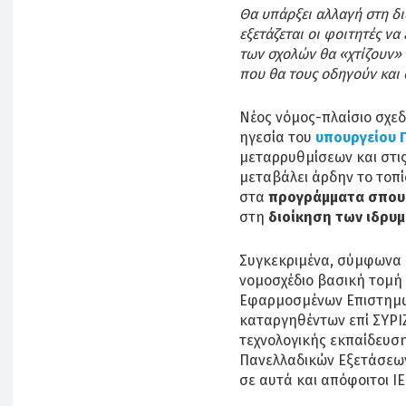
Θα υπάρξει αλλαγή στη 
εξετάζεται οι φοιτητές να
των σχολών θα «χτίζουν» 
που θα τους οδηγούν και 
Νέος νόμος-πλαίσιο σχεδι
ηγεσία του
υπουργείου 
μεταρρυθμίσεων και στι
μεταβάλει άρδην το τοπί
στα
προγράμματα σπο
στη
διοίκηση των ιδρυ
Συγκεκριμένα, σύμφωνα
νομοσχέδιο βασική τομή
Εφαρμοσμένων Επιστημώ
καταργηθέντων επί ΣΥΡΙΖ
τεχνολογικής εκπαίδευση
Πανελλαδικών Εξετάσεων
σε αυτά και απόφοιτοι ΙΕ