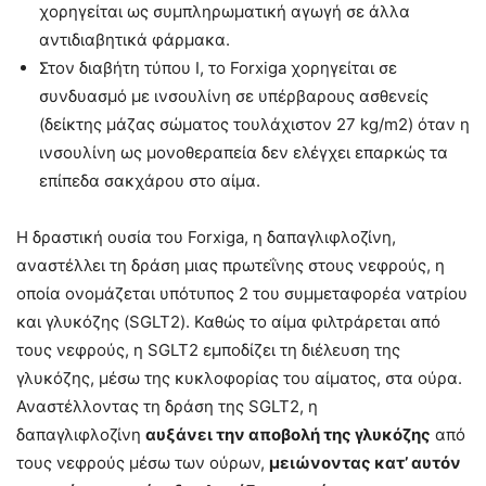
χορηγείται ως συμπληρωματική αγωγή σε άλλα
αντιδιαβητικά φάρμακα.
Στον διαβήτη τύπου Ι, το Forxiga χορηγείται σε
συνδυασμό με ινσουλίνη σε υπέρβαρους ασθενείς
(δείκτης μάζας σώματος τουλάχιστον 27 kg/m2) όταν η
ινσουλίνη ως μονοθεραπεία δεν ελέγχει επαρκώς τα
επίπεδα σακχάρου στο αίμα.
Η δραστική ουσία του Forxiga, η δαπαγλιφλοζίνη,
αναστέλλει τη δράση μιας πρωτεΐνης στους νεφρούς, η
οποία ονομάζεται υπότυπος 2 του συμμεταφορέα νατρίου
και γλυκόζης (SGLT2). Καθώς το αίμα φιλτράρεται από
τους νεφρούς, η SGLT2 εμποδίζει τη διέλευση της
γλυκόζης, μέσω της κυκλοφορίας του αίματος, στα ούρα.
Αναστέλλοντας τη δράση της SGLT2, η
δαπαγλιφλοζίνη
αυξάνει την αποβολή της γλυκόζης
από
τους νεφρούς μέσω των ούρων,
μειώνοντας κατ’ αυτόν