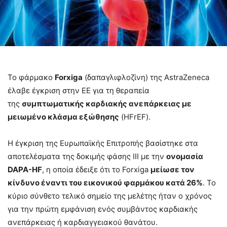
Το φάρμακο
Forxiga
(δαπαγλιφλοζίνη) της AstraZeneca
έλαβε έγκριση στην ΕΕ για τη θεραπεία
της
συμπτωματικής καρδιακής ανεπάρκειας με
μειωμένο κλάσμα εξώθησης
(HFrEF).
Η έγκριση της Ευρωπαϊκής Επιτροπής βασίστηκε στα
αποτελέσματα της δοκιμής φάσης III με την
ονομασία
DAPA-HF
, η οποία έδειξε ότι το Forxiga
μείωσε τον
κίνδυνο έναντι του εικονικού φαρμάκου κατά 26%
. Το
κύριο σύνθετο τελικό σημείο της μελέτης ήταν ο χρόνος
για την πρώτη εμφάνιση ενός συμβάντος καρδιακής
ανεπάρκειας ή καρδιαγγειακού θανάτου.