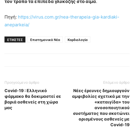
τον τρόπο τα επίπεδα γλυκόζης στο αίμα
.
Πηγή:
https://virus.com.gr/nea-therapeia-gia-kardiaki-
aneparkeia/
ΕΤΙΚΕΤΕΣ
Επιστημονικά Νέα
Καρδιολογία
Προηγούμενο άρθρο
Επόμενο άρθρο
Cοvid-19 : Ελληνικό
Νέες έρευνες δημιουργούν
φάρμακο θα δοκιμαστεί σε
αμφιβολίες σχετικά με την
βαριά ασθενείς στη χώρα
«καταιγίδα» του
μας
ανοσοποιητικού
συστήματος που σκοτώνει
ορισμένους ασθενείς με
Covid-19