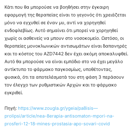
Κάτι που θα μπορούσε να βοηθήσει στην έγκαιρη
εφαρμογή της θεραπείας είναι το γεγονός ότι χρειάζεται
μόνο να εγχυθεί σε έναν μυ, αντί να χορηγηθεί
ενδοφλεβίως. Αυτό σημαίνει ότι μπορεί να χορηγηθεί
χωρίς οι ασθενείς να μπουν στο νοσοκομείο. Ωστόσο, οι
θεραπείες μονοκλωνικών αντισωμάτων είναι δαπανηρές
και το κόστος του AZD7442 δεν έχει ακόμη αποκαλυφθεί.
Αυτό θα μπορούσε να είναι εμπόδιο στο να έχει μεγάλο
αντίκτυπο το φάρμακο παγκοσμίως, υποθέτοντας,
φυσικά, ότι τα αποτελέσματά του στη φάση 3 περάσουν
τον έλεγχο των ρυθμιστικών Αρχών και το φάρμακο
εγκριθεί.
Πηγή:
https://www.zougla.gr/ygeia/pa8isis—
prolipsi/article/nea-8erapia-antisomaton-mpori-na-
prosferi-12-18-mines-prostasia-apo-sovari-covid