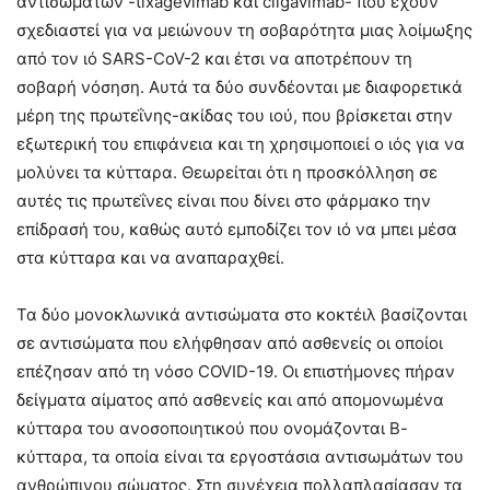
αντισωμάτων -tixagevimab και cilgavimab- που έχουν
σχεδιαστεί για να μειώνουν τη σοβαρότητα μιας λοίμωξης
από τον ιό SARS-CoV-2 και έτσι να αποτρέπουν τη
σοβαρή νόσηση. Αυτά τα δύο συνδέονται με διαφορετικά
μέρη της πρωτεΐνης-ακίδας του ιού, που βρίσκεται στην
εξωτερική του επιφάνεια και τη χρησιμοποιεί ο ιός για να
μολύνει τα κύτταρα. Θεωρείται ότι η προσκόλληση σε
αυτές τις πρωτεΐνες είναι που δίνει στο φάρμακο την
επίδρασή του, καθώς αυτό εμποδίζει τον ιό να μπει μέσα
στα κύτταρα και να αναπαραχθεί.
Τα δύο μονοκλωνικά αντισώματα στο κοκτέιλ βασίζονται
σε αντισώματα που ελήφθησαν από ασθενείς οι οποίοι
επέζησαν από τη νόσο COVID-19. Οι επιστήμονες πήραν
δείγματα αίματος από ασθενείς και από απομονωμένα
κύτταρα του ανοσοποιητικού που ονομάζονται Β-
κύτταρα, τα οποία είναι τα εργοστάσια αντισωμάτων του
ανθρώπινου σώματος. Στη συνέχεια πολλαπλασίασαν τα