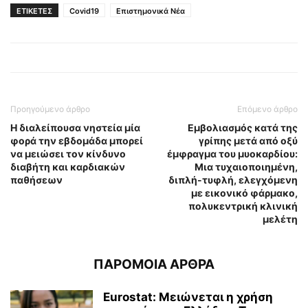
ΕΤΙΚΕΤΕΣ
Covid19
Επιστημονικά Νέα
Προηγούμενο άρθρο
Επόμενο άρθρο
Η διαλείπουσα νηστεία μία
Εμβολιασμός κατά της
φορά την εβδομάδα μπορεί
γρίπης μετά από οξύ
να μειώσει τον κίνδυνο
έμφραγμα του μυοκαρδίου:
διαβήτη και καρδιακών
Μια τυχαιοποιημένη,
παθήσεων
διπλή-τυφλή, ελεγχόμενη
με εικονικό φάρμακο,
πολυκεντρική κλινική
μελέτη
ΠΑΡΟΜΟΙΑ ΑΡΘΡΑ
Eurostat: Μειώνεται η χρήση