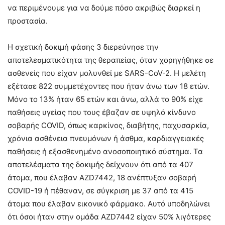
να περιμένουμε για να δούμε πόσο ακριβώς διαρκεί η
προστασία.
Η σχετική δοκιμή φάσης 3 διερεύνησε την
αποτελεσματικότητα της θεραπείας, όταν χορηγήθηκε σε
ασθενείς που είχαν μολυνθεί με SARS-CoV-2. Η μελέτη
εξέτασε 822 συμμετέχοντες που ήταν άνω των 18 ετών.
Μόνο το 13% ήταν 65 ετών και άνω, αλλά το 90% είχε
παθήσεις υγείας που τους έβαζαν σε υψηλό κίνδυνο
σοβαρής COVID, όπως καρκίνος, διαβήτης, παχυσαρκία,
χρόνια ασθένεια πνευμόνων ή άσθμα, καρδιαγγειακές
παθήσεις ή εξασθενημένο ανοσοποιητικό σύστημα. Τα
αποτελέσματα της δοκιμής δείχνουν ότι από τα 407
άτομα, που έλαβαν AZD7442, 18 ανέπτυξαν σοβαρή
COVID-19 ή πέθαναν, σε σύγκριση με 37 από τα 415
άτομα που έλαβαν εικονικό φάρμακο. Αυτό υποδηλώνει
ότι όσοι ήταν στην ομάδα AZD7442 είχαν 50% λιγότερες