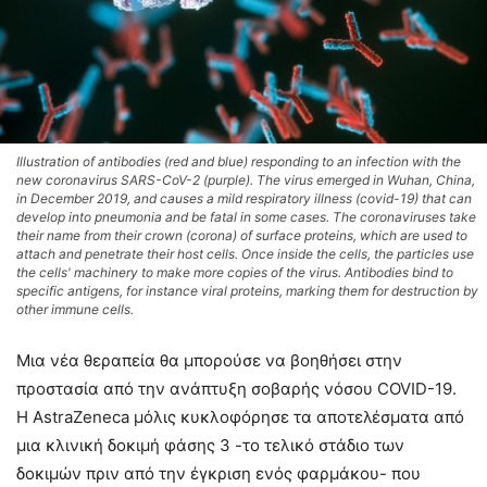
Illustration of antibodies (red and blue) responding to an infection with the
new coronavirus SARS-CoV-2 (purple). The virus emerged in Wuhan, China,
in December 2019, and causes a mild respiratory illness (covid-19) that can
develop into pneumonia and be fatal in some cases. The coronaviruses take
their name from their crown (corona) of surface proteins, which are used to
attach and penetrate their host cells. Once inside the cells, the particles use
the cells' machinery to make more copies of the virus. Antibodies bind to
specific antigens, for instance viral proteins, marking them for destruction by
other immune cells.
Μια νέα θεραπεία θα μπορούσε να βοηθήσει στην
προστασία από την ανάπτυξη σοβαρής νόσου COVID-19.
Η AstraZeneca μόλις κυκλοφόρησε τα αποτελέσματα από
μια κλινική δοκιμή φάσης 3 -το τελικό στάδιο των
δοκιμών πριν από την έγκριση ενός φαρμάκου- που