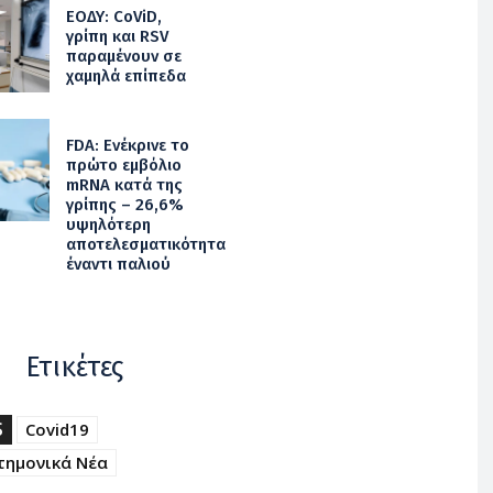
ΕΟΔΥ: CoViD,
γρίπη και RSV
παραμένουν σε
χαμηλά επίπεδα
FDA: Ενέκρινε το
πρώτο εμβόλιο
mRNA κατά της
γρίπης – 26,6%
υψηλότερη
αποτελεσματικότητα
έναντι παλιού
Ετικέτες
S
Covid19
τημονικά Νέα