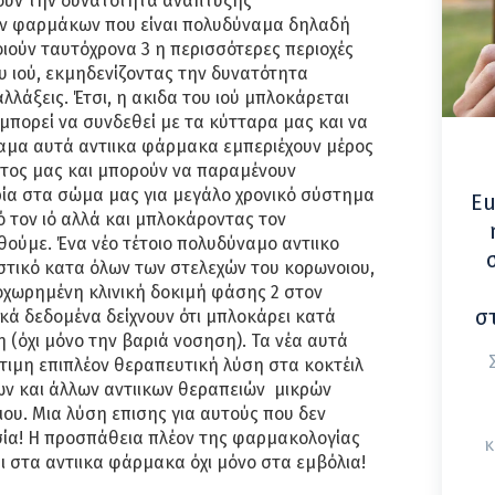
νουν την δυνατότητα ανάπτυξης
ν φαρμάκων που είναι πολυδύναμα δηλαδή
ιούν ταυτόχρονα 3 η περισσότερες περιοχές
υ ιού, εκμηδενίζοντας την δυνατότητα
λλάξεις. Έτσι, η ακιδα του ιού μπλοκάρεται
μπορεί να συνδεθεί με τα κύτταρα μας και να
ναμα αυτά αντιικα φάρμακα εμπεριέχουν μέρος
ατος μας και μπορούν να παραμένουν
ία στα σώμα μας για μεγάλο χρονικό σύστημα
Eu
 τον ιό αλλά και μπλοκάροντας τον
ούμε. Ένα νέο τέτοιο πολυδύναμο αντιικο
στικό κατα όλων των στελεχών του κορωνοιου,
οχωρημένη κλινική δοκιμή φάσης 2 στον
σ
κά δεδομένα δείχνουν ότι μπλοκάρει κατά
 (όχι μόνο την βαριά νοσηση). Τα νέα αυτά
ύτιμη επιπλέον θεραπευτική λύση στα κοκτέιλ
 και άλλων αντιικων θεραπειών μικρών
ου. Μια λύση επισης για αυτούς που δεν
ία! Η προσπάθεια πλέον της φαρμακολογίας
κ
αι στα αντιικα φάρμακα όχι μόνο στα εμβόλια!