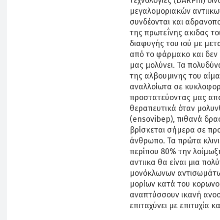
τεχνολογίες (DARPin) δί
μεγαλομοριακών αντιικω
συνδέονται και αδρανοπο
της πρωτεΐνης ακιδας το
διαφυγής του ιού με μετα
από το φάρμακο και δεν 
μας μολύνει. Τα πολυδύ
της αλβουμινης του αίμ
αναλλοίωτα σε κυκλοφορ
προστατεύοντας μας από
θεραπευτικά όταν μολυνθ
(ensovibep), πιθανά δρα
βρίσκεται σήμερα σε πρ
άνθρωπο. Τα πρώτα κλινι
περίπου 80% την λοίμωξη
αντιικα θα είναι μια πολ
μονόκλωνων αντισωμάτων
μορίων κατά του κορωνοι
αναπτύσσουν ικανή ανοσ
επιταχύνει με επιτυχία κ