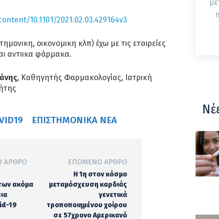
με
η
content/10.1101/2021.02.03.429164v3
ημονικη, οικονομικη κλπ) έχω με τις εταιρείες
αι αντιικα φάρμακα.
βάνης
, Καθηγητής Φαρμακολογίας, Ιατρική
ήτης
Νέ
VID19
ΕΠΙΣΤΗΜΟΝΙΚΆ ΝΈΑ
 ΆΡΘΡΟ
ΕΠΌΜΕΝΟ ΆΡΘΡΟ
Η 1η στον κόσμο
των ακόμα
μεταμόσχευση καρδιάς
πια
γενετικά
id-19
τροποποιημένου χοίρου
σε 57χρονο Αμερικανό