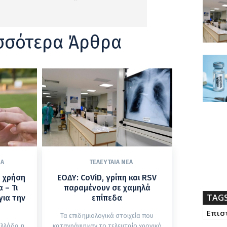
σσότερα Άρθρα
ΈΑ
ΤΕΛΕΥΤΑΊΑ ΝΈΑ
η χρήση
ΕΟΔΥ: CoViD, γρίπη και RSV
 – Τι
παραμένουν σε χαμηλά
TAG
για την
επίπεδα
Επισ
Τα επιδημιολογικά στοιχεία που
Ελλάδα η
καταγράφηκαν το τελευταίο χρονικό