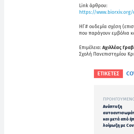
Link άρθρου:
https://www.biorxiv.org/
ΗΓ# ουδεμία σχέση (επιστ
που παράγουν εμβόλια κ
Επιμέλεια:
Αχιλλέας Γρα
Σχολή Πανεπιστημίου Κρ
CO
ΕΤΙΚΕΤΕΣ
ΠΡΟΗΓΟΎΜΕΝΟ
Ανάπτυξη
αυτοαντισωμά
και μετά από ή
λοίμωξη με Cov