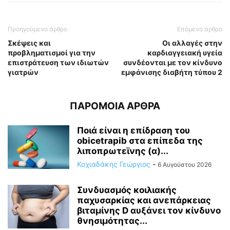
Προηγούμενο άρθρο
Επόμενο άρθρο
Σκέψεις και
Οι αλλαγές στην
προβληματισμοί για την
καρδιαγγειακή υγεία
επιστράτευση των ιδιωτών
συνδέονται με τον κίνδυνο
γιατρών
εμφάνισης διαβήτη τύπου 2
ΠΑΡΟΜΟΙΑ ΑΡΘΡΑ
Ποιά είναι η επίδραση του
obicetrapib στα επίπεδα της
λιποπρωτεϊνης (α)...
Κοχιαδάκης Γεώργιος
-
6 Αυγούστου 2026
Συνδυασμός κοιλιακής
παχυσαρκίας και ανεπάρκειας
βιταμίνης D αυξάνει τον κίνδυνο
θνησιμότητας...