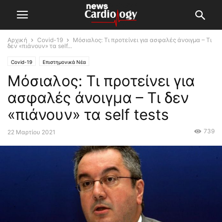
Αρχική
Covid-19
Μόσιαλος: Τι προτείνει για ασφαλές άνοιγμα – Τι
δεν «πιάνουν» τα self...
Covid-19
Επιστημονικά Νέα
Μόσιαλος: Τι προτείνει για
ασφαλές άνοιγμα – Τι δεν
«πιάνουν» τα self tests
739
22 Μαρτίου 2021