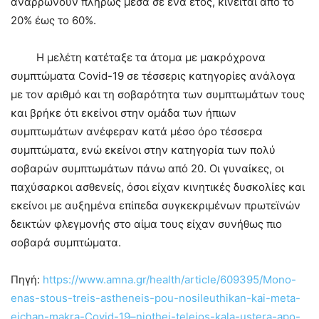
αναρρώνουν πλήρως μέσα σε ένα έτος, κινείται από το
20% έως το 60%.
Η μελέτη κατέταξε τα άτομα με μακρόχρονα
συμπτώματα Covid-19 σε τέσσερις κατηγορίες ανάλογα
με τον αριθμό και τη σοβαρότητα των συμπτωμάτων τους
και βρήκε ότι εκείνοι στην ομάδα των ήπιων
συμπτωμάτων ανέφεραν κατά μέσο όρο τέσσερα
συμπτώματα, ενώ εκείνοι στην κατηγορία των πολύ
σοβαρών συμπτωμάτων πάνω από 20. Οι γυναίκες, οι
παχύσαρκοι ασθενείς, όσοι είχαν κινητικές δυσκολίες και
εκείνοι με αυξημένα επίπεδα συγκεκριμένων πρωτεϊνών
δεικτών φλεγμονής στο αίμα τους είχαν συνήθως πιο
σοβαρά συμπτώματα.
Πηγή:
https://www.amna.gr/health/article/609395/Mono-
enas-stous-treis-astheneis-pou-nosileuthikan-kai-meta-
eichan-makra-Covid-19–niothei-teleios-kala-ustera-apo-