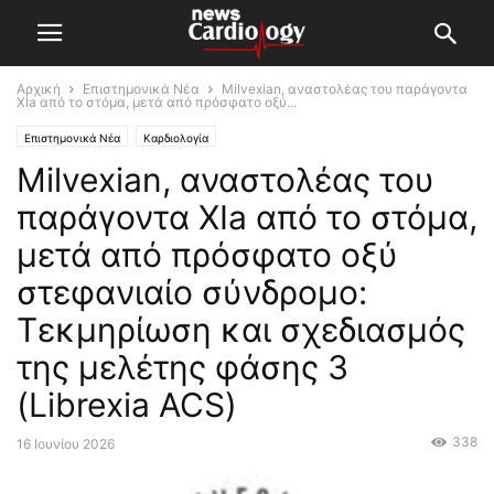
Αρχική
Επιστημονικά Νέα
Μilvexian, αναστολέας του παράγοντα
XIa από το στόμα, μετά από πρόσφατο οξύ...
Επιστημονικά Νέα
Καρδιολογία
Μilvexian, αναστολέας του
παράγοντα XIa από το στόμα,
μετά από πρόσφατο οξύ
στεφανιαίο σύνδρομο:
Τεκμηρίωση και σχεδιασμός
της μελέτης φάσης 3
(Librexia ACS)
338
16 Ιουνίου 2026