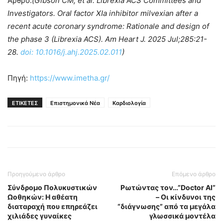
Άρθρο:
(Gibson CM, et al. Librexia ACS Committees and
Investigators. Oral factor XIa inhibitor milvexian after a
recent acute coronary syndrome: Rationale and design of
the phase 3 (Librexia ACS). Am Heart J. 2025 Jul;285:21-
28.
doi: 10.1016/j.ahj.2025.02.011
)
Πηγή:
https://www.imetha.gr/
ΕΤΙΚΕΤΕΣ
Επιστημονικά Νέα
Καρδιολογία
Προηγούμενο άρθρο
Επόμενο άρθρο
Σύνδρομο Πολυκυστικών
Ρωτώντας τον…”Doctor AI”
Ωοθηκών: Η αθέατη
– Οι κίνδυνοι της
διαταραχή που επηρεάζει
“διάγνωσης” από τα μεγάλα
χιλιάδες γυναίκες
γλωσσικά μοντέλα