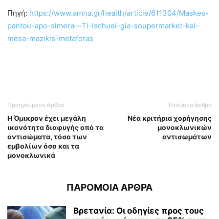
Πηγή:
https://www.amna.gr/health/article/611304/Maskes-
pantou-apo-simera—Ti-ischuei-gia-soupermarket-kai-
mesa-mazikis-metaforas
Προηγούμενο άρθρο
Επόμενο άρθρο
Η Όμικρον έχει μεγάλη
Νέα κριτήρια χορήγησης
ικανότητα διαφυγής από τα
μονοκλωνικών
αντισώματα, τόσο των
αντισωμάτων
εμβολίων όσο και τα
μονοκλωνικά
ΠΑΡΟΜΟΙΑ ΑΡΘΡΑ
Βρετανία: Οι οδηγίες προς τους