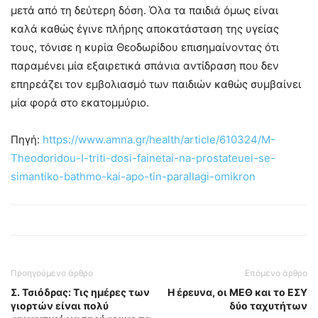
μετά από τη δεύτερη δόση. Όλα τα παιδιά όμως είναι
καλά καθώς έγινε πλήρης αποκατάσταση της υγείας
τους, τόνισε η κυρία Θεοδωρίδου επισημαίνοντας ότι
παραμένει μία εξαιρετικά σπάνια αντίδραση που δεν
επηρεάζει τον εμβολιασμό των παιδιών καθώς συμβαίνει
μία φορά στο εκατομμύριο.
Πηγή:
https://www.amna.gr/health/article/610324/M-
Theodoridou-I-triti-dosi-fainetai-na-prostateuei-se-
simantiko-bathmo-kai-apo-tin-parallagi-omikron
Προηγούμενο άρθρο
Επόμενο άρθρο
Σ. Τσιόδρας: Τις ημέρες των
Η έρευνα, οι ΜΕΘ και το ΕΣΥ
γιορτών είναι πολύ
δύο ταχυτήτων